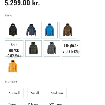
5.299,00 kr.
Farve
Brun
Lilla (DARK
(BLACK
VIOLET/425)
OAK/294)
Størrelse
X-small
Small
Medium
Large
X-large
XX-large