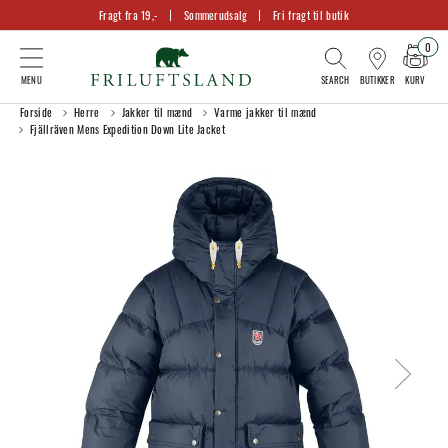
Fragt fra 19,-
Sommerudsalg
Fri fragt til butik
0
KURV
BUTIKKER
Forside
Herre
Jakker til mænd
Varme jakker til mænd
Fjällräven Mens Expedition Down Lite Jacket