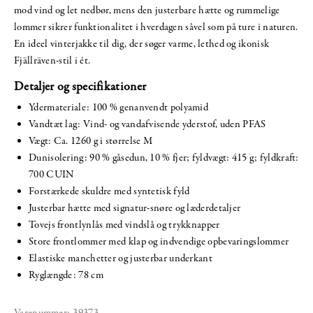
mod vind og let nedbør, mens den justerbare hætte og rummelige
lommer sikrer funktionalitet i hverdagen såvel som på ture i naturen.
En ideel vinterjakke til dig, der søger varme, lethed og ikonisk
Fjällräven-stil i ét.
Detaljer og specifikationer
Ydermateriale: 100 % genanvendt polyamid
Vandtæt lag: Vind- og vandafvisende yderstof, uden PFAS
Vægt: Ca. 1260 g i størrelse M
Dunisolering: 90 % gåsedun, 10 % fjer; fyldvægt: 415 g; fyldkraft:
700 CUIN
Forstærkede skuldre med syntetisk fyld
Justerbar hætte med signatur-snøre og læderdetaljer
Tovejs frontlynlås med vindslå og trykknapper
Store frontlommer med klap og indvendige opbevaringslommer
Elastiske manchetter og justerbar underkant
Ryglængde: 78 cm
Varenummer:
39373