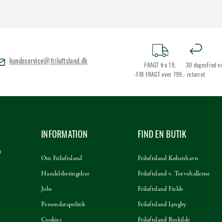
kundeservice@friluftsland.dk
FRAGT fra 19,
30 dages
Find v
-FRI FRAGT over 799,-
returret
INFORMATION
FIND EN BUTIK
Om Friluftsland
Friluftsland København
Handelsbetingelser
Friluftsland v. Torvehallerne
Jobs
Friluftsland Fields
Persondatapolitik
Friluftsland Lyngby
Cookies
Friluftsland Roskilde