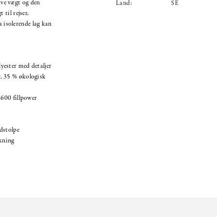
lave vægt og den
Land:
SE
til rejser,
a isolerende lag kan
yester med detaljer
, 35 % økologisk
 600 fillpower
dstolpe
kning