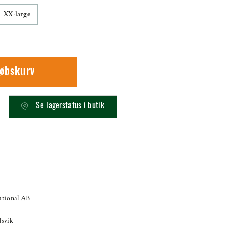
XX-large
købskurv
Se lagerstatus i butik
national AB
dsvik