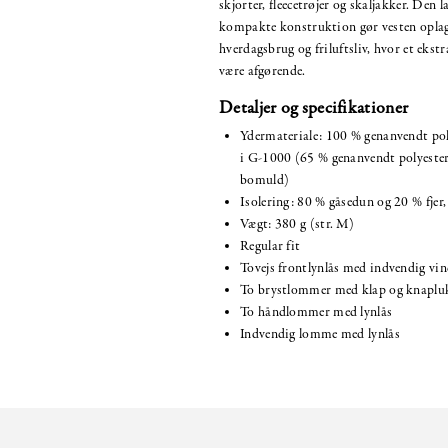
skjorter, fleecetrøjer og skaljakker. Den 
kompakte konstruktion gør vesten oplagt 
hverdagsbrug og friluftsliv, hvor et ekstr
være afgørende.
Detaljer og specifikationer
Ydermateriale: 100 % genanvendt pol
i G-1000 (65 % genanvendt polyester
bomuld)
Isolering: 80 % gåsedun og 20 % fjer,
Vægt: 380 g (str. M)
Regular fit
Tovejs frontlynlås med indvendig vin
To brystlommer med klap og knaplu
To håndlommer med lynlås
Indvendig lomme med lynlås