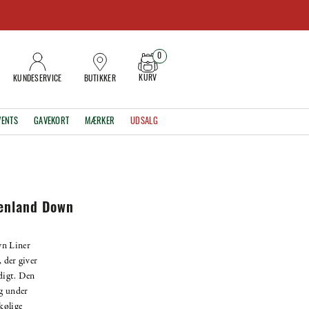
0
KURV
KUNDESERVICE
BUTIKKER
VENTS
GAVEKORT
MÆRKER
UDSALG
eenland Down
wn Liner
, der giver
digt. Den
ag under
kølige