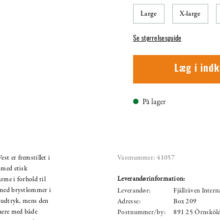
Large
X-large
Se størrelsesguide
Læg i ind
På lager
t er fremstillet i
Varenummer:
41057
 med etisk
Leverandørinformation:
rme i forhold til
 med brystlommer i
Leverandør:
Fjällräven Inter
n-udtryk, mens den
Adresse:
Box 209
nere med både
Postnummer/by:
891 25 Örnsköl