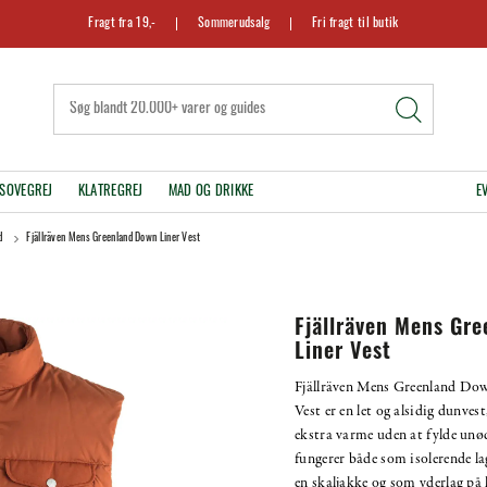
Fragt fra 19,-
Sommerudsalg
Fri fragt til butik
SOVEGREJ
KLATREGREJ
MAD OG DRIKKE
E
d
Fjällräven Mens Greenland Down Liner Vest
Fjällräven Mens Gr
Liner Vest
Fjällräven Mens Greenland Do
Vest er en let og alsidig dunvest
ekstra varme uden at fylde unø
fungerer både som isolerende l
en skaljakke og som yderlag på 