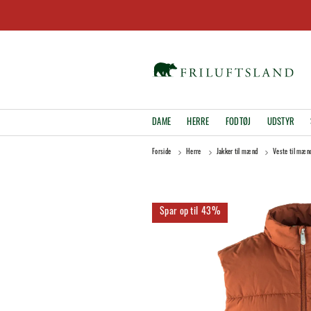
DAME
HERRE
FODTØJ
UDSTYR
Forside
Herre
Jakker til mænd
Veste til mæn
43%