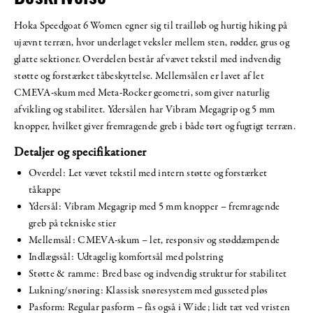
Hoka Speedgoat 6 Women egner sig til trailløb og hurtig hiking på
ujævnt terræn, hvor underlaget veksler mellem sten, rødder, grus og
glatte sektioner. Overdelen består af vævet tekstil med indvendig
støtte og forstærket tåbeskyttelse. Mellemsålen er lavet af let
CMEVA-skum med Meta-Rocker geometri, som giver naturlig
afvikling og stabilitet. Ydersålen har Vibram Megagrip og 5 mm
knopper, hvilket giver fremragende greb i både tørt og fugtigt terræn.
Detaljer og specifikationer
Overdel: Let vævet tekstil med intern støtte og forstærket
tåkappe
Ydersål: Vibram Megagrip med 5 mm knopper – fremragende
greb på tekniske stier
Mellemsål: CMEVA-skum – let, responsiv og støddæmpende
Indlægssål: Udtagelig komfortsål med polstring
Støtte & ramme: Bred base og indvendig struktur for stabilitet
Lukning/snøring: Klassisk snøresystem med gusseted pløs
Pasform: Regular pasform – fås også i Wide; lidt tæt ved vristen