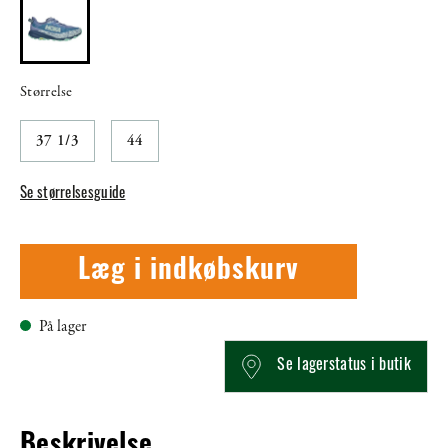
Størrelse
37 1/3
44
Se størrelsesguide
Læg i indkøbskurv
På lager
Se lagerstatus i butik
Beskrivelse