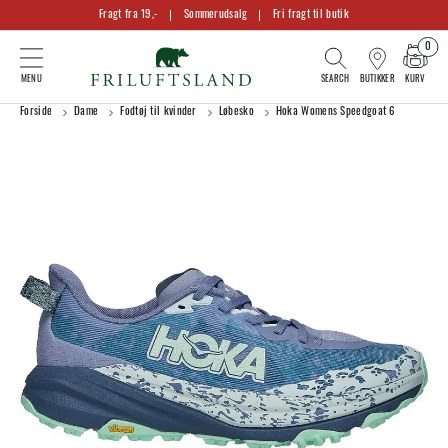
Fragt fra 19,-
Sommerudsalg
Fri fragt til butik
0
KURV
BUTIKKER
Forside
Dame
Fodtøj til kvinder
Løbesko
Hoka Womens Speedgoat 6