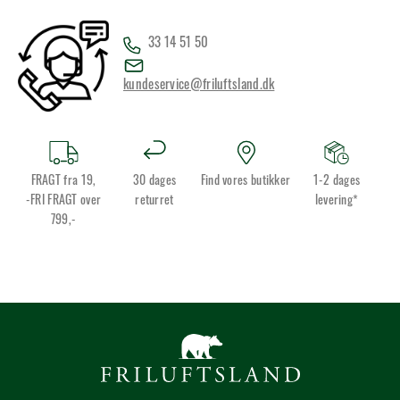
33 14 51 50
kundeservice@friluftsland.dk
FRAGT fra 19,
30 dages
Find vores butikker
1-2 dages
-FRI FRAGT over
returret
levering*
799,-