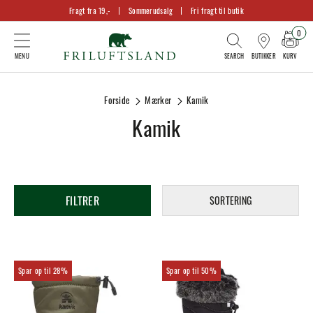
Fragt fra 19,-
Sommerudsalg
Fri fragt til butik
0
KURV
BUTIKKER
Forside
Mærker
Kamik
Kamik
FILTRER
SORTERING
28%
50%