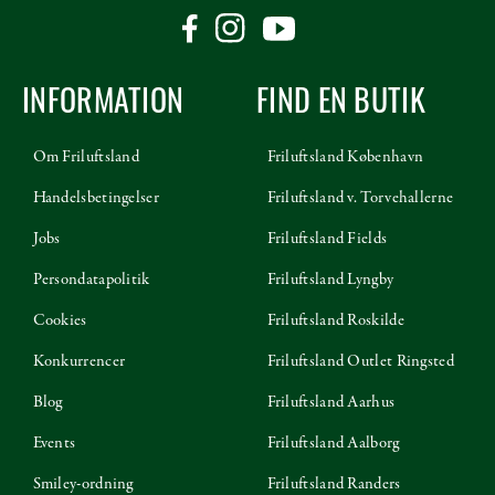
INFORMATION
FIND EN BUTIK
Om Friluftsland
Friluftsland København
Handelsbetingelser
Friluftsland v. Torvehallerne
Jobs
Friluftsland Fields
Persondatapolitik
Friluftsland Lyngby
Cookies
Friluftsland Roskilde
Konkurrencer
Friluftsland Outlet Ringsted
Blog
Friluftsland Aarhus
Events
Friluftsland Aalborg
Smiley-ordning
Friluftsland Randers