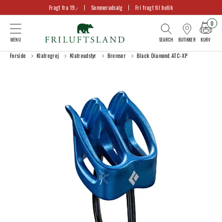
Fragt fra 19,-
Sommerudsalg
Fri fragt til butik
0
KURV
BUTIKKER
Forside
Klatregrej
Klatreudstyr
Bremser
Black Diamond ATC-XP