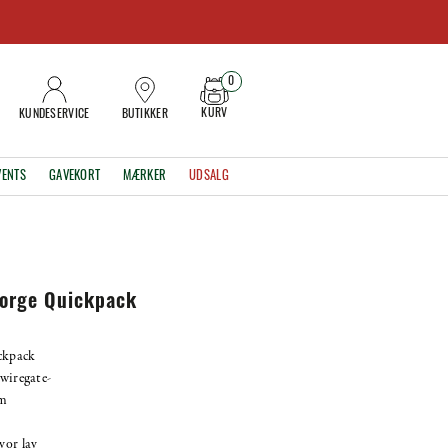
0
KURV
KUNDESERVICE
BUTIKKER
VENTS
GAVEKORT
MÆRKER
UDSALG
orge Quickpack
ckpack
 wiregate-
mm
vor lav