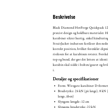
Beskrivelse
Black Diamond HotForge Quickpack 12
præcist design og holdbare materialer. H
karabiner sikrer hurtig, enkel håndterin
StraitJacket-indsatsen fastlåser den nede
korrekt position, hvilket forenkler clipn
risikoen for at karabinen roterer. Forskel
top og bund, der gør det lettere at identi
karabin skal sidde i bolten/gearet og hvi
i.
Detaljer og specifikationer
Form: Wiregate-karabiner D‑formet
Brudstyrke: 24 kN (på langs), 8 kN 
langs, åben)
Slyngens længde: 12 cm
Slyngens brudstyrke: 22 kN