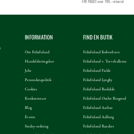
-FRI FRAGT over 799,-
returret
INFORMATION
FIND EN BUTIK
Om Friluftsland
Friluftsland København
Handelsbetingelser
Friluftsland v. Torvehallerne
Jobs
Friluftsland Fields
Persondatapolitik
Friluftsland Lyngby
Cookies
Friluftsland Roskilde
Konkurrencer
Friluftsland Outlet Ringsted
Blog
Friluftsland Aarhus
Events
Friluftsland Aalborg
Smiley-ordning
Friluftsland Randers