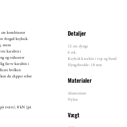
 cm kombinerer
Detaljer
ot-forged keylock-
g, mens
12 cm slynge
rste karabin i
6 stk.
ing og reducerer
Keylock-karabin i top og bund
lig farve karabin i
Slyngebredde: 18 mm
ficere hvilken
lken du clipper rebet
Materialer
Aluminium
Nylon
(på tværs), 8 kN (på
Vægt