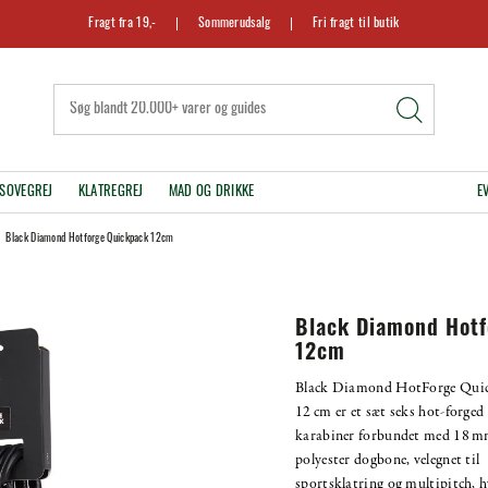
Fragt fra 19,-
Sommerudsalg
Fri fragt til butik
SOVEGREJ
KLATREGREJ
MAD OG DRIKKE
E
Black Diamond Hotforge Quickpack 12cm
Black Diamond Hotf
12cm
Black Diamond HotForge Qui
12 cm er et sæt seks hot-forged
karabiner forbundet med 18 
polyester dogbone, velegnet til
sportsklatring og multipitch, h