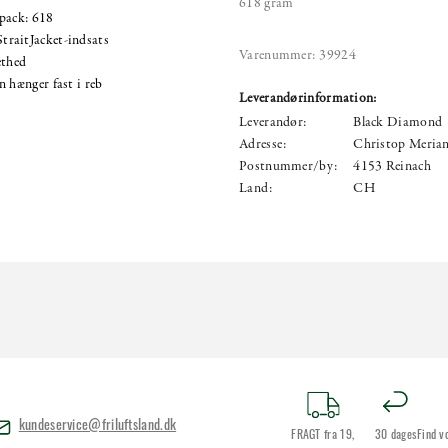
618 gram
‑pack: 618
traitJacket-indsats
Varenummer:
39924
ethed
n hænger fast i reb
Leverandørinformation:
Leverandør:
Black Diamond
Adresse:
Christop Merian
Postnummer/by:
4153 Reinach
Land:
CH
kundeservice@friluftsland.dk
FRAGT fra 19,
30 dages
Find v