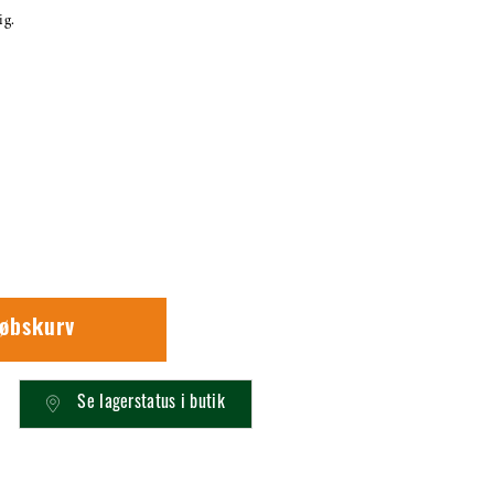
ig.
købskurv
Se lagerstatus i butik