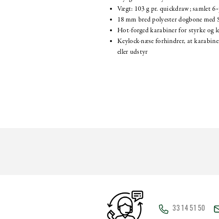
Vægt: 103 g pr. quickdraw; samlet 6
18 mm bred polyester dogbone med S
Hot-forged karabiner for styrke og l
Keylock-næse forhindrer, at karabine
eller udstyr
33 14 51 50