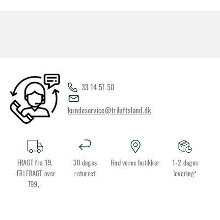
33 14 51 50
kundeservice@friluftsland.dk
FRAGT fra 19,
30 dages
Find vores butikker
1-2 dages
-FRI FRAGT over
returret
levering*
799,-