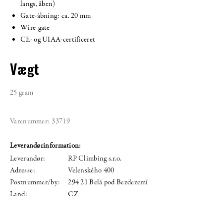
langs, åben)
Gate-åbning: ca. 20 mm
Wire-gate
CE- og UIAA-certificeret
Vægt
25 gram
Varenummer:
33719
Leverandørinformation:
Leverandør:
RP Climbing s.r.o.
Adresse:
Velenského 400
Postnummer/by:
294 21 Belá pod Bezdezemí
Land:
CZ