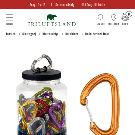
Fragt fra 19,-
Sommerudsalg
Fri fragt til butik
0
KURV
BUTIKKER
Forside
Klatregrej
Klatreudstyr
Karabiner
Ocùn Kestrel Dose