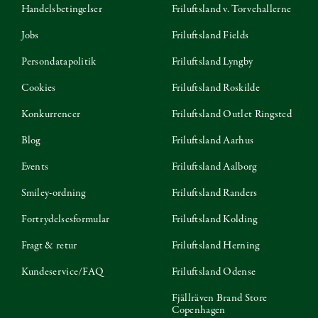
Handelsbetingelser
Friluftsland v. Torvehallerne
Jobs
Friluftsland Fields
Persondatapolitik
Friluftsland Lyngby
Cookies
Friluftsland Roskilde
Konkurrencer
Friluftsland Outlet Ringsted
Blog
Friluftsland Aarhus
Events
Friluftsland Aalborg
Smiley-ordning
Friluftsland Randers
Fortrydelsesformular
Friluftsland Kolding
Fragt & retur
Friluftsland Herning
Kundeservice/FAQ
Friluftsland Odense
Fjällräven Brand Store
Copenhagen