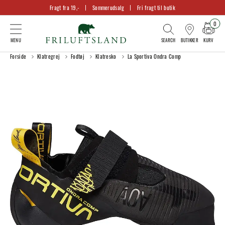
Fragt fra 19,-
Sommerudsalg
Fri fragt til butik
0
KURV
BUTIKKER
Forside
Klatregrej
Fodtøj
Klatresko
La Sportiva Ondra Comp