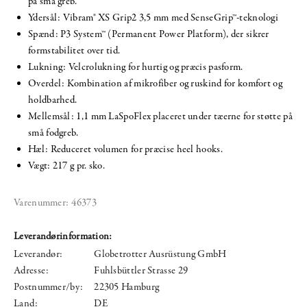
på små greb.
Ydersål: Vibram® XS Grip2 3,5 mm med SenseGrip™-teknologi
Spænd: P3 System™ (Permanent Power Platform), der sikrer
formstabilitet over tid.
Lukning: Velcrolukning for hurtig og præcis pasform.
Overdel: Kombination af mikrofiber og ruskind for komfort og
holdbarhed.
Mellemsål: 1,1 mm LaSpoFlex placeret under tæerne for støtte på
små fodgreb.
Hæl: Reduceret volumen for præcise heel hooks.
Vægt: 217 g pr. sko.
Varenummer:
46373
Leverandørinformation:
Leverandør:
Globetrotter Ausrüstung GmbH
Adresse:
Fuhlsbüttler Strasse 29
Postnummer/by:
22305 Hamburg
Land:
DE