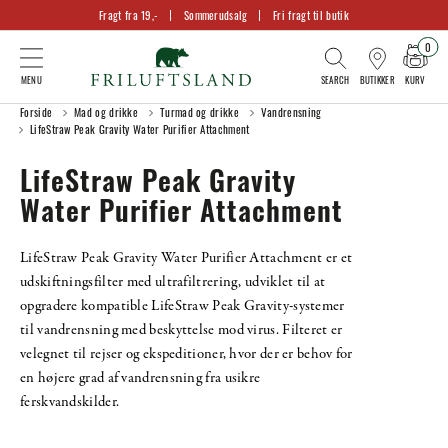
Fragt fra 19,-
Sommerudsalg
Fri fragt til butik
0
KURV
BUTIKKER
Forside
Mad og drikke
Turmad og drikke
Vandrensning
LifeStraw Peak Gravity Water Purifier Attachment
LifeStraw Peak Gravity
Water Purifier Attachment
LifeStraw Peak Gravity Water Purifier Attachment er et
udskiftningsfilter med ultrafiltrering, udviklet til at
opgradere kompatible LifeStraw Peak Gravity-systemer
til vandrensning med beskyttelse mod virus. Filteret er
velegnet til rejser og ekspeditioner, hvor der er behov for
en højere grad af vandrensning fra usikre
ferskvandskilder.