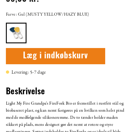
Farve: Gul (MUSTY YELLOW/HAZY BLUE)
Læg i indkøbskurv
Levering: 5-7 dage
Beskrivelse
Light My Fire Grandpa’s FireFork Bio er fremstillet i rustfrit stål og
biobaseret plast, og kan nemt fastgøres på en hvilken som helst pind
med de medfølgende silikoneremme. De to tænder holder maden
sikkert på plads, mens designet gør det nemt at rotere og styre
madlavningen. Sættet indeholder to FireForks og er ideelt til både