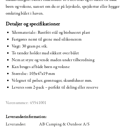
børn og voksne, uanset om du er på lejrskole, spejdertur eller hygger
omkring bålet i haven.
Detaljer og specifikationer
Ydermateriale: Rustfrit stål og biobaseret plast
Fastgøres nemt til grene med silikonerem
Vægt: 30 gram pr. stk.
To tænder holder mad sikkert over bålet
Nem at styre og vende maden under tilberedning
Kan bruges af både børn og voksne
Størrelse: 103x47x19 mm
Velegnet til pølser, grøntsager, skumfiduser mm.
Leveres som 2-pack – perfekt til deling eller reserve
Varenummer:
45541001
Leverandørinformation:
Leverandør:
AB Camping & Outdoor A/S