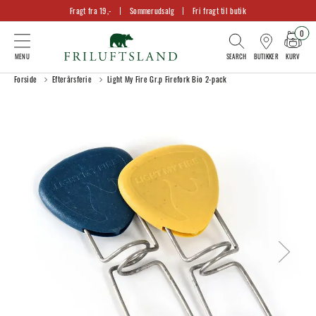
Fragt fra 19,-
Sommerudsalg
Fri fragt til butik
0
KURV
BUTIKKER
Forside
Efterårsferie
Light My Fire Gr.p Firefork Bio 2-pack