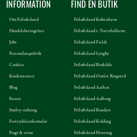
INFORMATION
FIND EN BUTIK
Om Friluftsland
Friluftsland København
Handelsbetingelser
Friluftsland v. Torvehallerne
Jobs
Friluftsland Fields
Persondatapolitik
Friluftsland Lyngby
Cookies
Friluftsland Roskilde
Konkurrencer
Friluftsland Outlet Ringsted
Blog
Friluftsland Aarhus
Events
Friluftsland Aalborg
Smiley-ordning
Friluftsland Randers
Fortrydelsesformular
Friluftsland Kolding
Fragt & retur
Friluftsland Herning