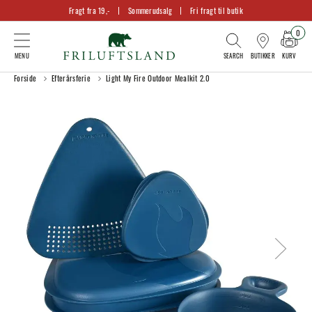
Fragt fra 19,-
Sommerudsalg
Fri fragt til butik
0
KURV
BUTIKKER
Forside
Efterårsferie
Light My Fire Outdoor Mealkit 2.0