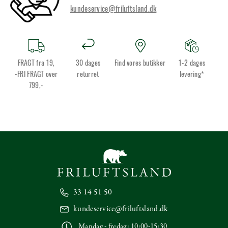
kundeservice@friluftsland.dk
FRAGT fra 19,
30 dages
Find vores butikker
1-2 dages
-FRI FRAGT over
returret
levering*
799,-
33 14 51 50
kundeservice@friluftsland.dk
Mandag - fredag: 10:00-15:30