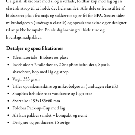
Original, skærebræt med si og riveflade, foldbar kop med låg og en
elastisk strop til at holde det hele samlet. Alle dele er fremstillet af
biobaseret plast fra majs og sukkerrør og er fri for BPA. Sættet tåler
mikrobølgeovn (undtagen elastik) og opvaskemaskine og er designet
til at pakke kompakt. En alsidig løsning til både ture og
hverdagsmadpakker.
Detaljer og specifikationer
Ydermateriale: Biobaseret plast
Indeholder: 2 tallerkener, 2 SnapBox-beholdere, Spork,
skærebræt, kop med låg og strop
Vægt: 353 gram
Tåler opvaskemaskine og mikrobølgeovn (undtagen elastik)
SnapBox-beholdere er vandtætte og lugttætte
Størrelse: 195x185x60 mm
Foldbar Pack-up-Cup med låg
Alt kan pakkes samlet – kompakt og nemt
Designet og produceret i Sverige