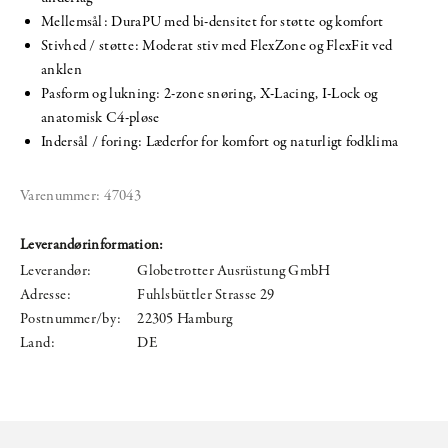
Mellemsål: DuraPU med bi-densitet for støtte og komfort
Stivhed / støtte: Moderat stiv med FlexZone og FlexFit ved
anklen
Pasform og lukning: 2-zone snøring, X-Lacing, I-Lock og
anatomisk C4-pløse
Indersål / foring: Læderfor for komfort og naturligt fodklima
Varenummer:
47043
Leverandørinformation:
Leverandør:
Globetrotter Ausrüstung GmbH
Adresse:
Fuhlsbüttler Strasse 29
Postnummer/by:
22305 Hamburg
Land:
DE