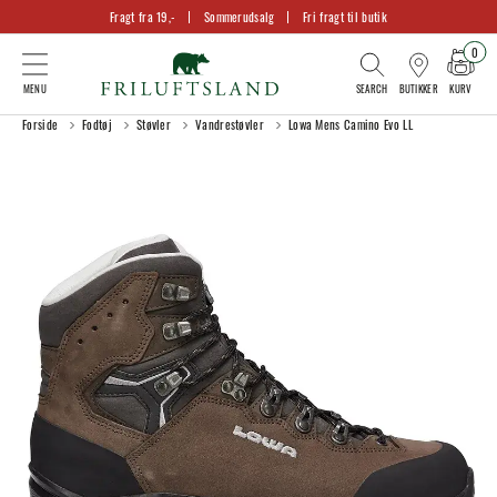
Fragt fra 19,-
Sommerudsalg
Fri fragt til butik
0
KURV
BUTIKKER
Forside
Fodtøj
Støvler
Vandrestøvler
Lowa Mens Camino Evo LL