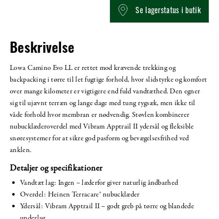
Se lagerstatus i butik
Beskrivelse
Lowa Camino Evo LL er rettet mod krævende trekking og
backpacking i tørre til let fugtige forhold, hvor slidstyrke og komfort
over mange kilometer er vigtigere end fuld vandtæthed. Den egner
sig til ujævnt terræn og lange dage med tung rygsæk, men ikke til
våde forhold hvor membran er nødvendig. Støvlen kombinerer
nubucklæderoverdel med Vibram Apptrail II ydersål og fleksible
snøresystemer for at sikre god pasform og bevægelsesfrihed ved
anklen.
Detaljer og specifikationer
Vandtæt lag: Ingen – læderfor giver naturlig åndbarhed
Overdel: Heinen Terracare® nubucklæder
Ydersål: Vibram Apptrail II – godt greb på tørre og blandede
underlag