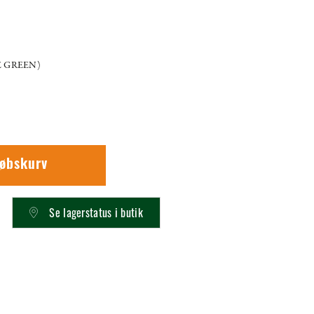
E GREEN)
købskurv
Se lagerstatus i butik