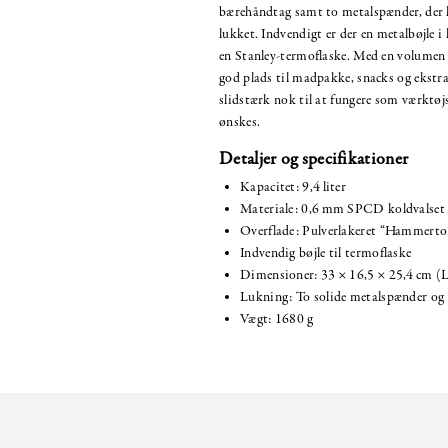
bærehåndtag samt to metalspænder, der h
lukket. Indvendigt er der en metalbøjle i 
en Stanley-termoflaske. Med en volumen p
god plads til madpakke, snacks og ekstra
slidstærk nok til at fungere som værktøjs
ønskes.
Detaljer og specifikationer
Kapacitet: 9,4 liter
Materiale: 0,6 mm SPCD koldvalset 
Overflade: Pulverlakeret “Hammerton
Indvendig bøjle til termoflaske
Dimensioner: 33 × 16,5 × 25,4 cm (
Lukning: To solide metalspænder og
Vægt: 1680 g