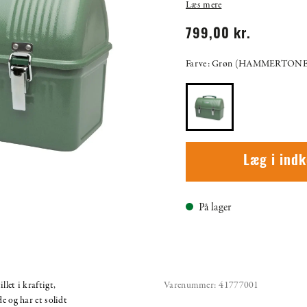
Læs mere
799,00 kr.
Farve: Grøn (HAMMERTON
Læg i ind
På lager
let i kraftigt,
Varenummer:
41777001
e og har et solidt