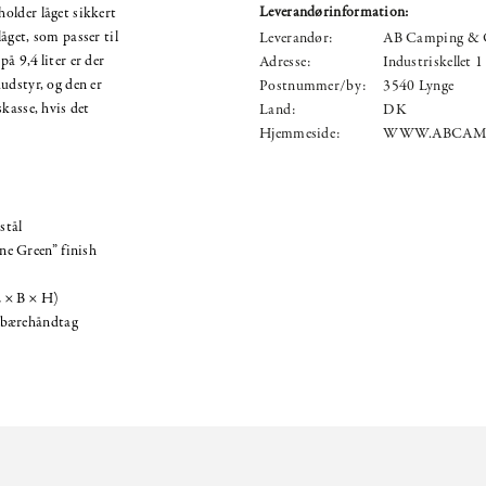
Leverandørinformation:
older låget sikkert
låget, som passer til
Leverandør:
AB Camping & 
å 9,4 liter er der
Adresse:
Industriskellet 1
udstyr, og den er
Postnummer/by:
3540 Lynge
kasse, hvis det
Land:
DK
Hjemmeside:
WWW.ABCAM
stål
e Green” finish
L × B × H)
 bærehåndtag