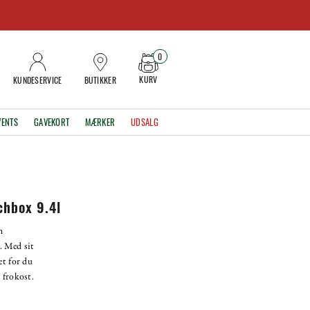
0
KURV
KUNDESERVICE
BUTIKKER
VENTS
GAVEKORT
MÆRKER
UDSALG
chbox 9.4l
n
. Med sit
et for du
 frokost.