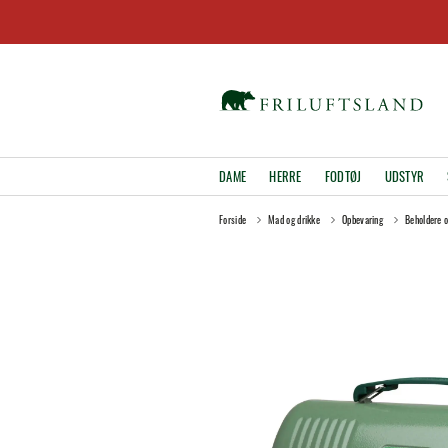
DAME
HERRE
FODTØJ
UDSTYR
Forside
Mad og drikke
Opbevaring
Beholdere 