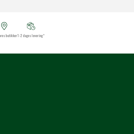
ores butikker
1-2 dages levering*