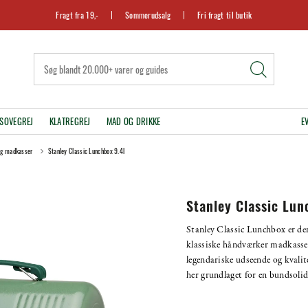
Fragt fra 19,-
Sommerudsalg
Fri fragt til butik
SOVEGREJ
KLATREGREJ
MAD OG DRIKKE
E
og madkasser
Stanley Classic Lunchbox 9.4l
Stanley Classic Lun
Stanley Classic Lunchbox er de
klassiske håndværker madkasse
legendariske udseende og kvalit
her grundlaget for en bundsolid