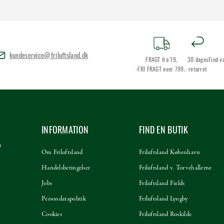
kundeservice@friluftsland.dk
FRAGT fra 19,
30 dages
Find v
-FRI FRAGT over 799,-
returret
INFORMATION
FIND EN BUTIK
Om Friluftsland
Friluftsland København
Handelsbetingelser
Friluftsland v. Torvehallerne
Jobs
Friluftsland Fields
Persondatapolitik
Friluftsland Lyngby
Cookies
Friluftsland Roskilde