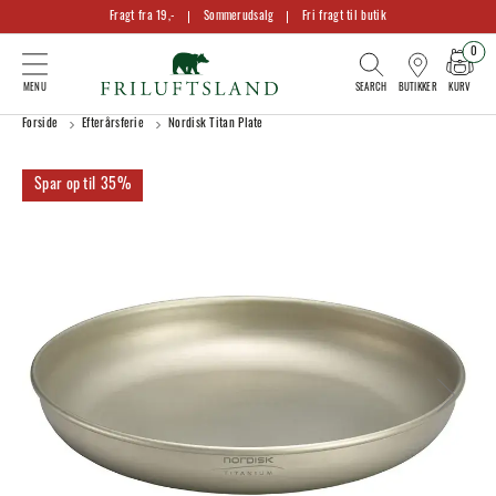
Fragt fra 19,-
Sommerudsalg
Fri fragt til butik
0
KURV
BUTIKKER
Forside
Efterårsferie
Nordisk Titan Plate
35%