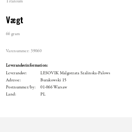
Titanium
Vægt
66 gram
Varenummer:
39060
Leverandørinformation:
Leverandør:
LESOVIK Malgorzata Szalinska-Palows
Adresse:
Burakowski 15
Postnummer/by:
01-066 Warsaw
Land:
PL