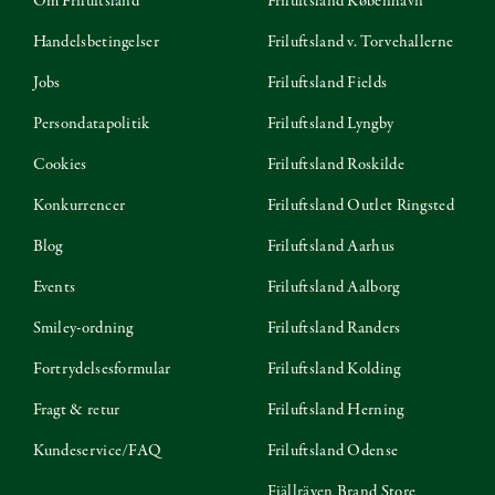
Om Friluftsland
Friluftsland København
Handelsbetingelser
Friluftsland v. Torvehallerne
Jobs
Friluftsland Fields
Persondatapolitik
Friluftsland Lyngby
Cookies
Friluftsland Roskilde
Konkurrencer
Friluftsland Outlet Ringsted
Blog
Friluftsland Aarhus
Events
Friluftsland Aalborg
Smiley-ordning
Friluftsland Randers
Fortrydelsesformular
Friluftsland Kolding
Fragt & retur
Friluftsland Herning
Kundeservice/FAQ
Friluftsland Odense
Fjällräven Brand Store