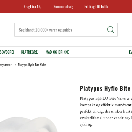
Fragt fra 19,-
Sommerudsalg
Fri fragt til butik
SOVEGREJ
KLATREGREJ
MAD OG DRIKKE
E
kesystemer
Platypus Hyflo Bite Valve
Platypus Hyflo Bite
Platypus HyFLO Bite Valve er 
kompakt og effektiv mundventi
perfekt til dig, der ønsker hurt
væsketilførsel under vandring, l
cykling.