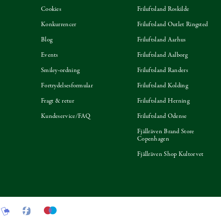
Cookies
Friluftsland Roskilde
Konkurrencer
Friluftsland Outlet Ringsted
Blog
Friluftsland Aarhus
Events
Friluftsland Aalborg
Smiley-ordning
Friluftsland Randers
Fortrydelsesformular
Friluftsland Kolding
Fragt & retur
Friluftsland Herning
Kundeservice/FAQ
Friluftsland Odense
Fjällräven Brand Store
Copenhagen
Fjällräven Shop Kultorvet