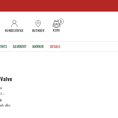
0
KURV
KUNDESERVICE
BUTIKKER
VENTS
GAVEKORT
MÆRKER
UDSALG
 Valve
en
l –
ig
øb eller