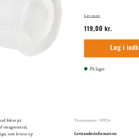
Læs mere
119,00 kr.
Læg i ind
På lager
med fokus på
Varenummer:
38926
af smagsneutral,
Leverandørinformation:
ign, som leverer op