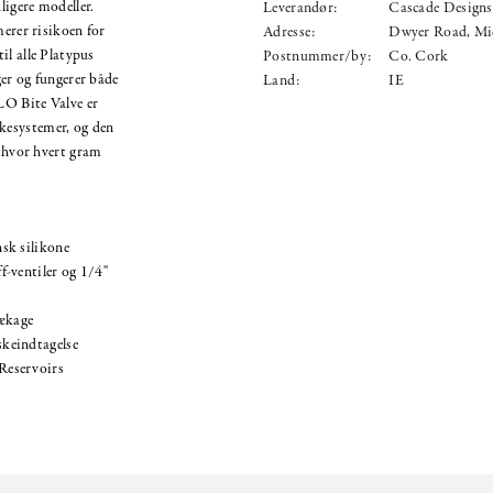
igere modeller.
Leverandør:
Cascade Designs
merer risikoen for
Adresse:
Dwyer Road, Mi
il alle Platypus
Postnummer/by:
Co. Cork
er og fungerer både
Land:
IE
LO Bite Valve er
kesystemer, og den
, hvor hvert gram
sk silikone
-ventiler og 1/4"
lækage
keindtagelse
Reservoirs