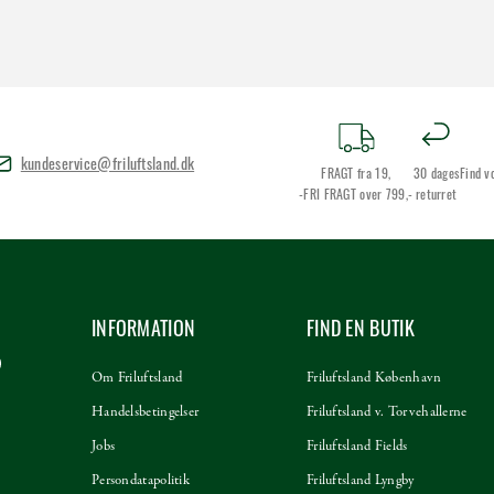
kundeservice@friluftsland.dk
FRAGT fra 19,
30 dages
Find v
-FRI FRAGT over 799,-
returret
INFORMATION
FIND EN BUTIK
Om Friluftsland
Friluftsland København
Handelsbetingelser
Friluftsland v. Torvehallerne
Jobs
Friluftsland Fields
Persondatapolitik
Friluftsland Lyngby