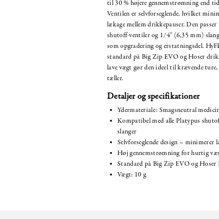
til 30 % højere gennemstrømning end tidl
Ventilen er selvforseglende, hvilket mini
lækage mellem drikkepauser. Den passer t
shutoff-ventiler og 1/4" (6,35 mm) slang
som opgradering og erstatningsdel. HyF
standard på Big Zip EVO og Hoser drik
lave vægt gør den ideel til krævende ture
tæller.
Detaljer og specifikationer
Ydermateriale: Smagsneutral medicin
Kompatibel med alle Platypus shutoff
slanger
Selvforseglende design – minimerer 
Høj gennemstrømning for hurtig væs
Standard på Big Zip EVO og Hoser 
Vægt: 10 g