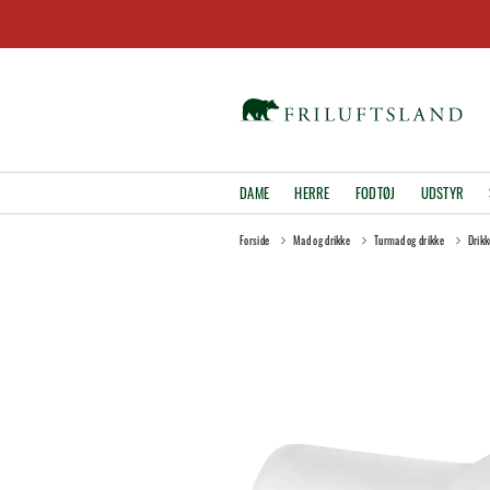
DAME
HERRE
FODTØJ
UDSTYR
Forside
Mad og drikke
Turmad og drikke
Drik