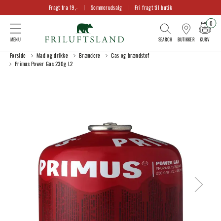
Fragt fra 19,-
Sommerudsalg
Fri fragt til butik
0
KURV
BUTIKKER
Forside
Mad og drikke
Brændere
Gas og brændstof
Primus Power Gas 230g L2