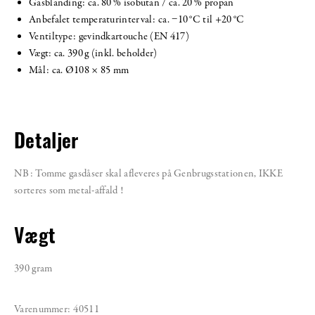
Gasblanding: ca. 80 % isobutan / ca. 20 % propan
Anbefalet temperaturinterval: ca. −10 °C til +20 °C
Ventiltype: gevindkartouche (EN 417)
Vægt: ca. 390 g (inkl. beholder)
Mål: ca. Ø108 × 85 mm
Detaljer
NB: Tomme gasdåser skal afleveres på Genbrugsstationen, IKKE
sorteres som metal-affald !
Vægt
390 gram
Varenummer:
40511