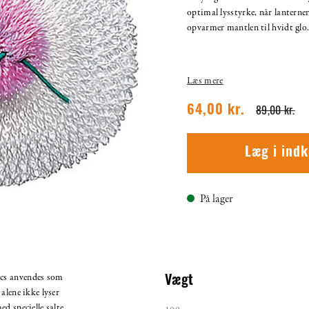
optimal lysstyrke, når lanterne
opvarmer mantlen til hvidt glo
Læs mere
89,00 kr.
64,00 kr.
Læg i ind
På lager
cs anvendes som
Vægt
alene ikke lyser
d specielle salte,