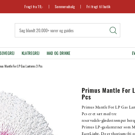
Fragt fra 19,-
Sommerudsalg
Fri fragt til butik
SOVEGREJ
KLATREGREJ
MAD OG DRIKKE
E
mus Mantle For LP Gas Lanterns 3 Pcs
Primus Mantle For 
Pcs
Primus Mantle For LP Gas Lan
Pcs er et sæt med tre
reservedels‑glødestrømper bereg
Primus LP‑gaslanterner som M
EasyLight. De er thorium‑fri o