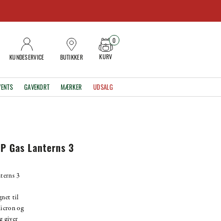
0
KURV
KUNDESERVICE
BUTIKKER
VENTS
GAVEKORT
MÆRKER
UDSALG
LP Gas Lanterns 3
terns 3
net til
icron og
g giver