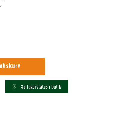
n
.
købskurv
Se lagerstatus i butik