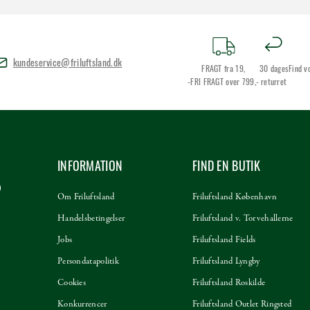
kundeservice@friluftsland.dk
FRAGT fra 19,
30 dages
Find v
-FRI FRAGT over 799,-
returret
INFORMATION
FIND EN BUTIK
Om Friluftsland
Friluftsland København
Handelsbetingelser
Friluftsland v. Torvehallerne
Jobs
Friluftsland Fields
Persondatapolitik
Friluftsland Lyngby
Cookies
Friluftsland Roskilde
Konkurrencer
Friluftsland Outlet Ringsted