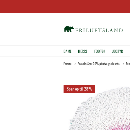
DAME
HERRE
FODTØJ
UDSTYR
Forside
Presale: Spar 20% på udvalgte brands
Pri
28%