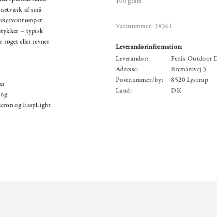
100 gram
e netværk af små
 reservestrømper
Varenummer:
38361
i stykker – typisk
r røget eller revner
Leverandørinformation:
Leverandør:
Fenix Outdoor
Adresse:
Bremårevej 3
Postnummer/by:
8520 Lystrup
er
Land:
DK
ing
icron og EasyLight