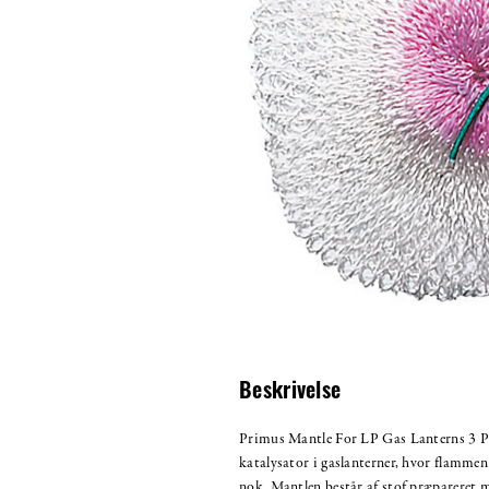
Beskrivelse
Primus Mantle For LP Gas Lanterns 3 P
katalysator i gaslanterner, hvor flammen 
nok. Mantlen består af stof præpareret me