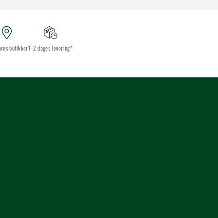
ores butikker
1-2 dages levering*