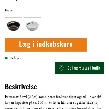
Farve
Læg i indkøbskurv
På lager
Se lagerstatus i butik
Beskrivelse
Petromax Bowl (2 Pcs) kombinerer funktionalitet og stil – hver skål
har en kapacitet på ca. 600 ml, er let at håndtere og tåler både høj
varme og slid. Emaljens glatte overflade gør rengøring enkel, og den