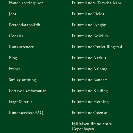
Handelsbetingelser
Friluftsland v. Torvehallerne
Jobs
Friluftsland Fields
Persondatapolitik
Friluftsland Lyngby
Cookies
Friluftsland Roskilde
Konkurrencer
Friluftsland Outlet Ringsted
Blog
Friluftsland Aarhus
Events
Friluftsland Aalborg
Smiley-ordning
Friluftsland Randers
Fortrydelsesformular
Friluftsland Kolding
Fragt & retur
Friluftsland Herning
Kundeservice/FAQ
Friluftsland Odense
Fjällräven Brand Store
Copenhagen