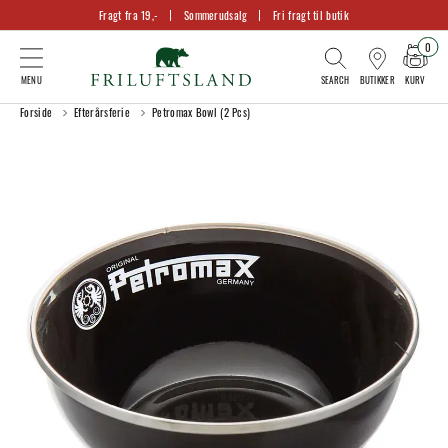
Fragt fra 19,-
Sommerudsalg
Fri fragt til butik
0
KURV
BUTIKKER
Forside
Efterårsferie
Petromax Bowl (2 Pcs)