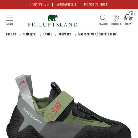
Fragt fra 19,-
Sommerudsalg
Fri fragt til butik
0
KURV
BUTIKKER
Forside
Klatregrej
Fodtøj
Klatresko
Madrock Mens Shark 3.0 HV