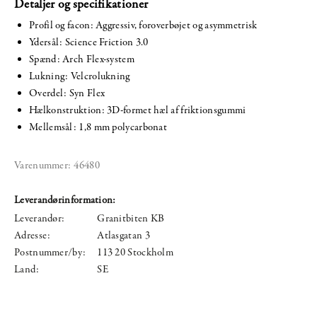
Detaljer og specifikationer
Profil og facon: Aggressiv, foroverbøjet og asymmetrisk
Ydersål: Science Friction 3.0
Spænd: Arch Flex-system
Lukning: Velcrolukning
Overdel: Syn Flex
Hælkonstruktion: 3D-formet hæl af friktionsgummi
Mellemsål: 1,8 mm polycarbonat
Varenummer:
46480
Leverandørinformation:
Leverandør:
Granitbiten KB
Adresse:
Atlasgatan 3
Postnummer/by:
113 20 Stockholm
Land:
SE