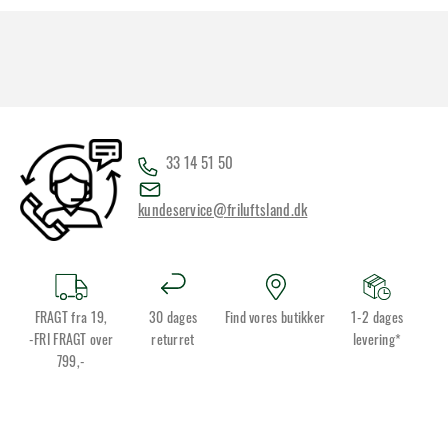
33 14 51 50
kundeservice@friluftsland.dk
FRAGT fra 19,
30 dages
Find vores butikker
1-2 dages
-FRI FRAGT over
returret
levering*
799,-