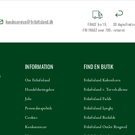
kundeservice@friluftsland.dk
FRAGT fra 19,
30 dages
Find v
-FRI FRAGT over 799,-
returret
INFORMATION
FIND EN BUTIK
Om Friluftsland
Friluftsland København
Handelsbetingelser
Friluftsland v. Torvehallerne
Jobs
Friluftsland Fields
Persondatapolitik
Friluftsland Lyngby
Cookies
Friluftsland Roskilde
Konkurrencer
Friluftsland Outlet Ringsted