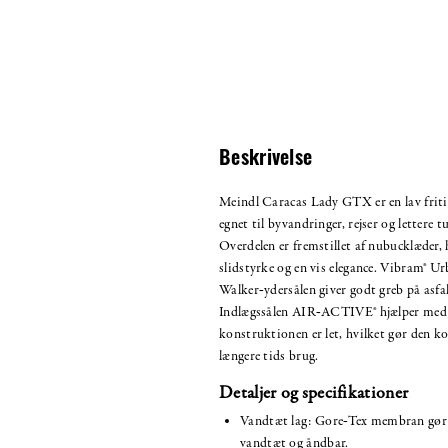
Beskrivelse
Meindl Caracas Lady GTX er en lav frit
egnet til byvandringer, rejser og lettere t
Overdelen er fremstillet af nubucklæder, 
slidstyrke og en vis elegance. Vibram® U
Walker‑ydersålen giver godt greb på asfalt
Indlægssålen AIR‑ACTIVE® hjælper med 
konstruktionen er let, hvilket gør den ko
længere tids brug.
Detaljer og specifikationer
Vandtæt lag: Gore‑Tex membran gør 
vandtæt og åndbar.