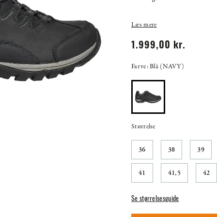
Læs mere
1.999,00 kr.
Farve: Blå (NAVY)
Størrelse
36
38
39
41
41,5
42
Se størrelsesguide