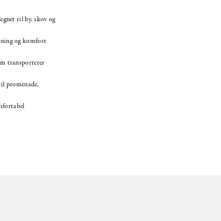
gnet til by, skov og
ning og komfort
m transporterer
til promenade,
mfortabel