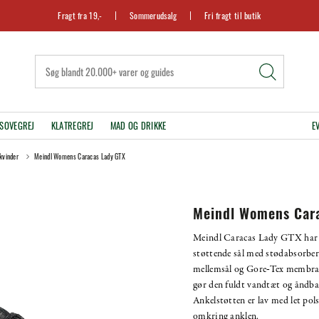
Fragt fra 19,-
Sommerudsalg
Fri fragt til butik
SOVEGREJ
KLATREGREJ
MAD OG DRIKKE
E
kvinder
Meindl Womens Caracas Lady GTX
Meindl Womens Car
Meindl Caracas Lady GTX har
støttende sål med stødabsorbe
mellemsål og Gore‑Tex membr
gør den fuldt vandtæt og åndba
Ankelstøtten er lav med let pol
omkring anklen.