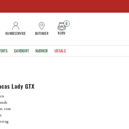
0
KURV
KUNDESERVICE
BUTIKKER
VENTS
GAVEKORT
MÆRKER
UDSALG
acas Lady GTX
 en
rende
an, som
r.
string