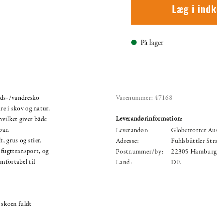
Læg i ind
På lager
ids‑/vandresko
Varenummer:
47168
ure i skov og natur.
Leverandørinformation:
hvilket giver både
rban
Leverandør:
Globetrotter A
, grus og stier.
Adresse:
Fuhlsbüttler Str
fugttransport, og
Postnummer/by:
22305 Hamburg
mfortabel til
Land:
DE
skoen fuldt