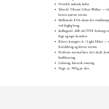
Overdel: nubuck læder.
Ydersål: Vibram Urban Walker — vele
lettere ujævnt terræn.
Mellemsål: EVA‑skum for støddæmp
ved daglig brug.
Indlægssål: AIR‑ACTIVE fodseng so
fugt og øger komfort.
Klasse: kategori A / Light Hiker — 
fritidsbrug og lettere terræn.
Pasform: normal læst, lavt skaft, ko
hælfiksering.
Lukning: klassisk snøring.
Vægt: ca. 390 g pr. sko.