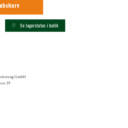
købskurv
Se lagerstatus i butik
usrüstung GmbH
asse 29