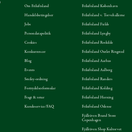
Om Friluftsland
Friluftsland København
Handelsbetingelser
Friluftsland v. Torvehallerne
Jobs
Friluftsland Fields
Persondatapolitik
Friluftsland Lyngby
Cookies
Friluftsland Roskilde
Konkurrencer
Friluftsland Outlet Ringsted
Blog
Friluftsland Aarhus
Events
Friluftsland Aalborg
Smiley-ordning
Friluftsland Randers
Fortrydelsesformular
Friluftsland Kolding
Fragt & retur
Friluftsland Herning
Kundeservice/FAQ
Friluftsland Odense
Fjällräven Brand Store
Copenhagen
Fjällräven Shop Kultorvet