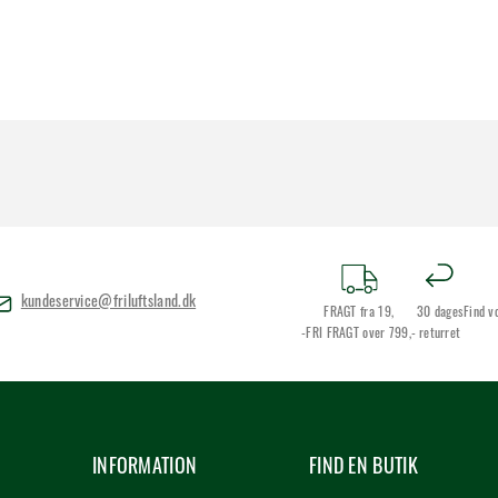
kundeservice@friluftsland.dk
FRAGT fra 19,
30 dages
Find v
-FRI FRAGT over 799,-
returret
INFORMATION
FIND EN BUTIK