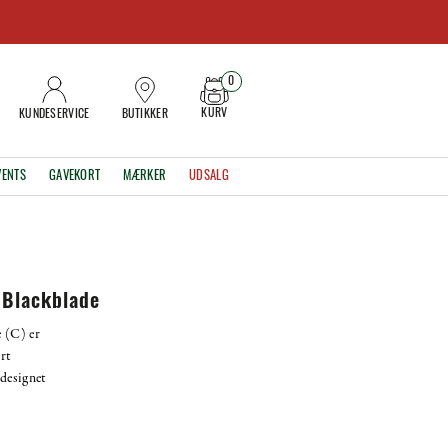
0
KURV
KUNDESERVICE
BUTIKKER
VENTS
GAVEKORT
MÆRKER
UDSALG
 Blackblade
 (C) er
rt
designet