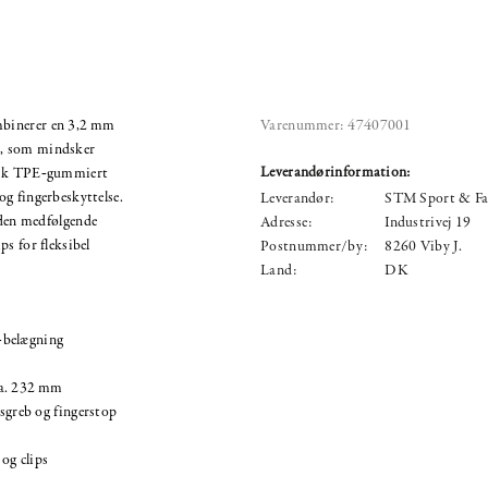
binerer en 3,2 mm
Varenummer:
47407001
g, som mindsker
Leverandørinformation:
misk TPE‑gummiert
g fingerbeskyttelse.
Leverandør:
STM Sport & Fa
 den medfølgende
Adresse:
Industrivej 19
s for fleksibel
Postnummer/by:
8260 Viby J.
Land:
DK
‑belægning
ca. 232 mm
greb og fingerstop
og clips