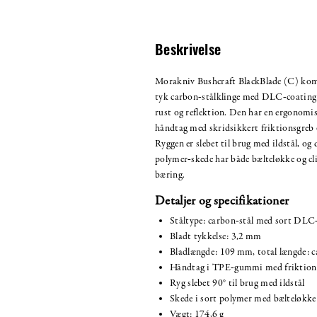
Beskrivelse
Morakniv Bushcraft BlackBlade (C) kom
tyk carbon‑stålklinge med DLC‑coatin
rust og reflektion. Den har en ergono
håndtag med skridsikkert friktionsgreb o
Ryggen er slebet til brug med ildstål, og
polymer‑skede har både bælteløkke og clip
bæring.
Detaljer og specifikationer
Ståltype: carbon‑stål med sort DLC
Bladt tykkelse: 3,2 mm
Bladlængde: 109 mm, total længde: 
Håndtag i TPE‑gummi med friktions
Ryg slebet 90° til brug med ildstål
Skede i sort polymer med bælteløkke 
Vægt: 174,6 g