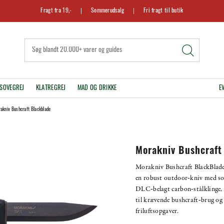
Fragt fra 19,-
Sommerudsalg
Fri fragt til butik
SOVEGREJ
KLATREGREJ
MAD OG DRIKKE
E
akniv Bushcraft Blackblade
Morakniv Bushcraft
Morakniv Bushcraft BlackBlade
en robust outdoor‑kniv med so
DLC‑belagt carbon‑stålklinge, 
til krævende bushcraft‑brug og
friluftsopgaver.