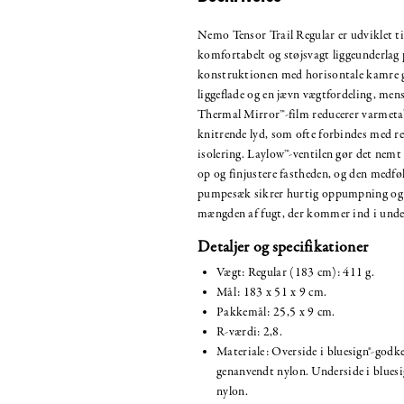
Nemo Tensor Trail Regular er udviklet til
komfortabelt og støjsvagt liggeunderlag 
konstruktionen med horisontale kamre gi
liggeflade og en jævn vægtfordeling, mens
Thermal Mirror™-film reducerer varmeta
knitrende lyd, som ofte forbindes med re
isolering. Laylow™-ventilen gør det nemt
op og finjustere fastheden, og den medfø
pumpesæk sikrer hurtig oppumpning og
mængden af fugt, der kommer ind i unde
Detaljer og specifikationer
Vægt: Regular (183 cm): 411 g.
Mål: 183 x 51 x 9 cm.
Pakkemål: 25,5 x 9 cm.
R-værdi: 2,8.
Materiale: Overside i bluesign®-go
genanvendt nylon. Underside i blue
nylon.