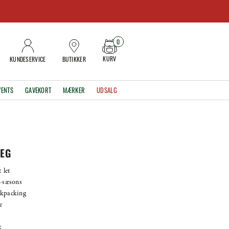
0
KURV
KUNDESERVICE
BUTIKKER
VENTS
GAVEKORT
MÆRKER
UDSALG
REG
 let
e-sæsons
ckpacking
e
t