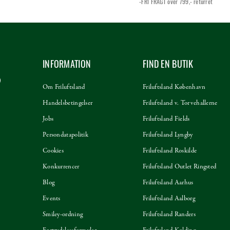
-FRI FRAGT over 799,-
returret
INFORMATION
FIND EN BUTIK
Om Friluftsland
Friluftsland København
Handelsbetingelser
Friluftsland v. Torvehallerne
Jobs
Friluftsland Fields
Persondatapolitik
Friluftsland Lyngby
Cookies
Friluftsland Roskilde
Konkurrencer
Friluftsland Outlet Ringsted
Blog
Friluftsland Aarhus
Events
Friluftsland Aalborg
Smiley-ordning
Friluftsland Randers