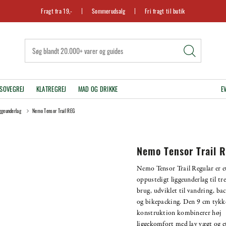
Fragt fra 19,-
Sommerudsalg
Fri fragt til butik
SOVEGREJ
KLATREGREJ
MAD OG DRIKKE
E
iggeunderlag
Nemo Tensor Trail REG
Nemo Tensor Trail 
Nemo Tensor Trail Regular er et
oppusteligt liggeunderlag til tr
brug, udviklet til vandring, ba
og bikepacking. Den 9 cm tykk
konstruktion kombinerer høj
liggekomfort med lav vægt og e