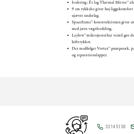
Isolering: Ét lag Thermal Mirror™ al
9 cm tykkelse giver høj liggekomfort
ujævnt underlag.
Spaceframe™-konstruktionen giver en 
med jævn vægtfordeling.
Laylow™ mikrojusterbar ventil gør det
lufttrykket.
Der medfølger Vortex™-pumpesæk, pa
og reparationslapper.
33 14 51 50