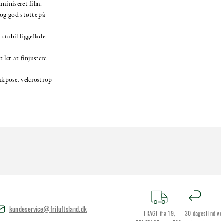
uminiseret film.
 og god støtte på
stabil liggeflade
 let at finjustere
kpose, velcrostrop
kundeservice@friluftsland.dk
FRAGT fra 19,
30 dages
Find v