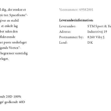
 dig, der ønsker et
Varenummer:
49582001
på tur. Spaceframe™-
Leverandørinformation:
ver en stabil
 et enkelt lag
Leverandør:
STM Sport & Fa
bet uden den
Adresse:
Industrivej 19
flekterende
Postnummer/by:
8260 Viby J.
 at puste underlaget
Land:
DK
lgende Vortex™-
 begrænser samtidig
rlaget.
dkendt 20D 100%
sign®-godkendt 40D