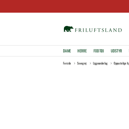
DAME
HERRE
FODTØJ
UDSTYR
Forside
Sovegrej
Liggeunderlag
Oppustelige l