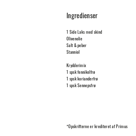
Ingredienser
1 Side Laks med skind
Olivenolie
Salt & peber
Stanniol
Krydderimix
1 spsk fennikelfrø
1 spsk korianderfrø
1 spsk Sennepsfrø
*Opskrifterne er krediteret af
Primus