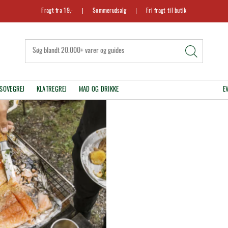
Fragt fra 19,-
Sommerudsalg
Fri fragt til butik
SOVEGREJ
KLATREGREJ
MAD OG DRIKKE
E