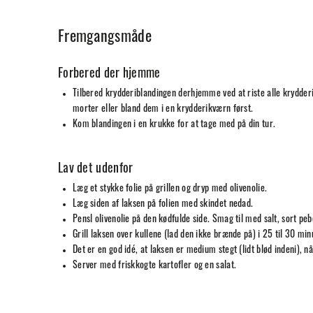
Fremgangsmåde
Forbered der hjemme
Tilbered krydderiblandingen derhjemme ved at riste alle krydder
morter eller bland dem i en krydderikværn først.
Kom blandingen i en krukke for at tage med på din tur.
Lav det udenfor
Læg et stykke folie på grillen og dryp med olivenolie.
Læg siden af laksen på folien med skindet nedad.
Pensl olivenolie på den kødfulde side. Smag til med salt, sort pe
Grill laksen over kullene (lad den ikke brænde på) i 25 til 30 min
Det er en god idé, at laksen er medium stegt (lidt blød indeni), nå
Server med friskkogte kartofler og en salat.