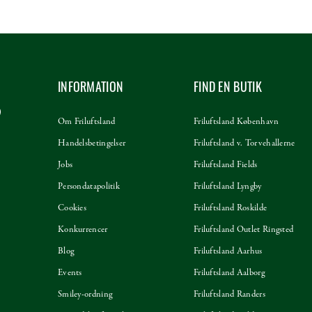
INFORMATION
FIND EN BUTIK
Om Friluftsland
Friluftsland København
Handelsbetingelser
Friluftsland v. Torvehallerne
Jobs
Friluftsland Fields
Persondatapolitik
Friluftsland Lyngby
Cookies
Friluftsland Roskilde
Konkurrencer
Friluftsland Outlet Ringsted
Blog
Friluftsland Aarhus
Events
Friluftsland Aalborg
Smiley-ordning
Friluftsland Randers