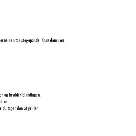
ierne i en tør stegepande. Knus dem i en
ber og krydderiblandingen.
utter.
r du tager den af grillen.