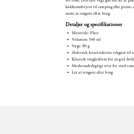
for stød. Den lave vægt gør det let at pak
køkkenudstyret til camping eller picnic, 
nemt at rengøre efter brug.
Detaljer og specifikationer
Materiale: Plast
Volumen: 340 ml
Vægt: 90 g
Slidstærk konstruktion velegnet til 
Klassisk vinglasform for en god drik
Modstandsdygtigt over for stød sam
Let at rengøre efter brug