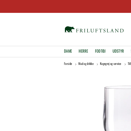
DAME
HERRE
FODTØJ
UDSTYR
Forside
Mad og drikke
Kogegrej og service
Til