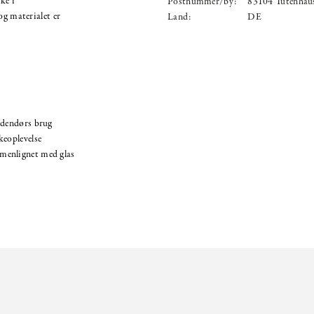
ke i
Postnummer/by:
83104 Tutenhau
og materialet er
Land:
DE
udendørs brug
keoplevelse
menlignet med glas