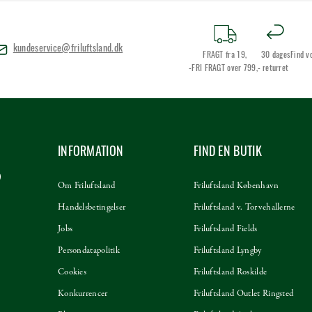
kundeservice@friluftsland.dk
FRAGT fra 19,
30 dages
Find v
-FRI FRAGT over 799,-
returret
INFORMATION
FIND EN BUTIK
Om Friluftsland
Friluftsland København
Handelsbetingelser
Friluftsland v. Torvehallerne
Jobs
Friluftsland Fields
Persondatapolitik
Friluftsland Lyngby
Cookies
Friluftsland Roskilde
Konkurrencer
Friluftsland Outlet Ringsted