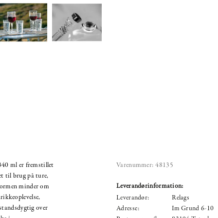
0 ml er fremstillet
Varenummer:
48135
t til brug på ture,
Leverandørinformation:
. Formen minder om
drikkeoplevelse,
Leverandør:
Relags
standsdygtig over
Adresse:
Im Grund 6-10