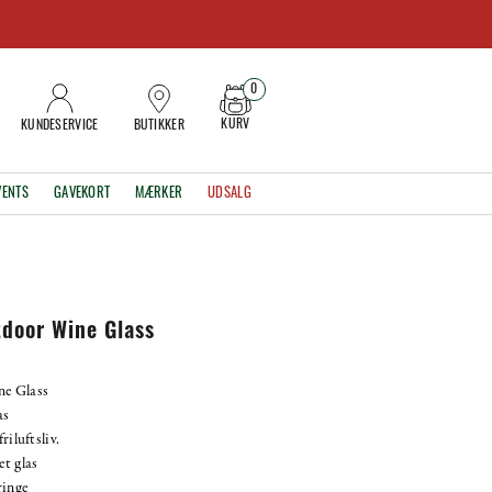
0
KURV
KUNDESERVICE
BUTIKKER
VENTS
GAVEKORT
MÆRKER
UDSALG
tdoor Wine Glass
e Glass
as
riluftsliv.
et glas
ringe