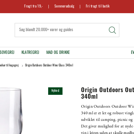
Fragt fra 19,-
Sommerudsalg
Fri fragt til butik
SOVEGREJ
KLATREGREJ
MAD OG DRIKKE
E
behør til kogegrej
Origin Outdoors Outdoor Wine Glass 340ml
Origin Outdoors Ou
Nyhed
340ml
Origin Outdoors Outdoor Win
340 ml er et let og robust vingl
udviklet til camping, picnic og f
Det giver mulighed for at nyde 
vin i lejren uden at skulle medb