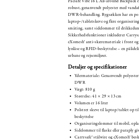
Pacsafe Vibe 16 L All‑around Backpack er
robust, genanvendt polyester med vanda
DWR‑behandling. Rygsækken har en pol
laptop‑/tabletsleeve og flere organiserin
småting, samt sidelommer til drikkedunk
Sikkerhedsfunktioner inkluderer Carrysa
eXomesh® anti‑skæremateriale i front og 
lynlåse og RFID‑beskyttelse – en pålideli
urbane og rejsemiljøer.
Detaljer og specifikationer
Ydermateriale: Genanvendt polyeste
DWR
Vægt: 810 g
Størrelse: 41 × 29 × 13 cm
Volumen er 16 liter
Polstret sleeve til laptop/tablet op ti
beskyttelse
Organiseringslommer til mobil, opla
Sidelommer til flaske eller paraply g
Carrysafe® stålwire og eXomesh® bes