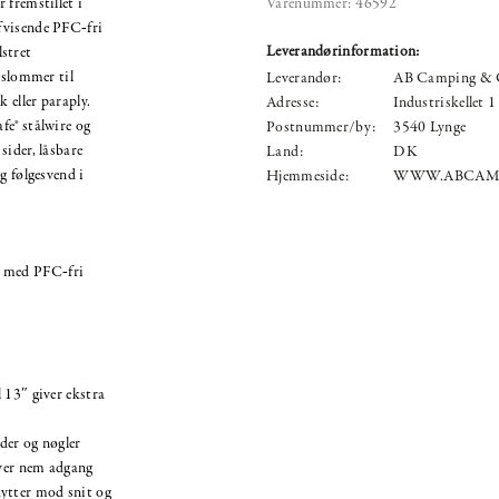
 fremstillet i
Varenummer:
46592
fvisende PFC‑fri
Leverandørinformation:
stret
gslommer til
Leverandør:
AB Camping & 
 eller paraply.
Adresse:
Industriskellet 1
fe® stålwire og
Postnummer/by:
3540 Lynge
sider, låsbare
Land:
DK
g følgesvend i
Hjemmeside:
WWW.ABCAM
r med PFC‑fri
l 13″ giver ekstra
der og nøgler
iver nem adgang
kytter mod snit og