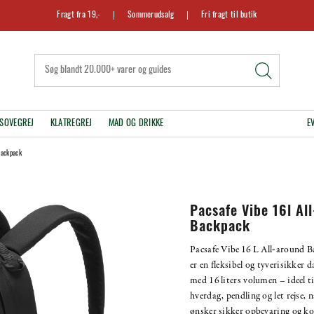
Fragt fra 19,-
Sommerudsalg
Fri fragt til butik
SOVEGREJ
KLATREGREJ
MAD OG DRIKKE
E
Backpack
Pacsafe Vibe 16l Al
Backpack
Pacsafe Vibe 16 L All‑around 
er en fleksibel og tyverisikker 
med 16 liters volumen – ideel ti
hverdag, pendling og let rejse, 
ønsker sikker opbevaring og k