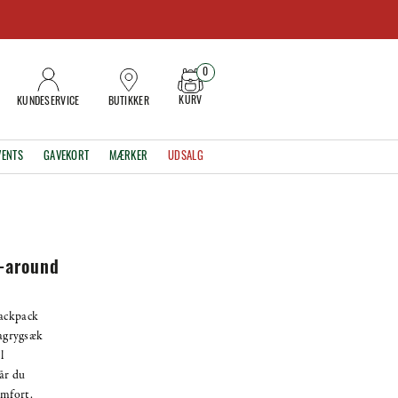
0
KURV
KUNDESERVICE
BUTIKKER
VENTS
GAVEKORT
MÆRKER
UDSALG
l-around
Backpack
dagrygsæk
l
når du
omfort.