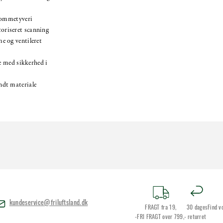
 lommetyveri
oriseret scanning
e og ventileret
se med sikkerhed i
ndt materiale
kundeservice@friluftsland.dk
FRAGT fra 19,
30 dages
Find v
-FRI FRAGT over 799,-
returret