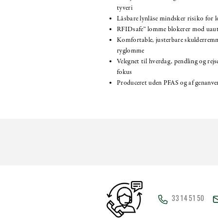
tyveri
Låsbare lynlåse mindsker risiko for
RFIDsafe™ lomme blokerer mod uaut
Komfortable, justerbare skulderremm
ryglomme
Velegnet til hverdag, pendling og rej
fokus
Produceret uden PFAS og af genanve
33 14 51 50