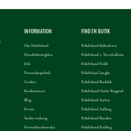
INFORMATION
FIND EN BUTIK
Om Friluftsland
Friluftsland København
Handelsbetingelser
Friluftsland v. Torvehallerne
Jobs
Friluftsland Fields
Persondatapolitik
Friluftsland Lyngby
Cookies
Friluftsland Roskilde
Konkurrencer
Friluftsland Outlet Ringsted
Blog
Friluftsland Aarhus
Events
Friluftsland Aalborg
Smiley-ordning
Friluftsland Randers
Fortrydelsesformular
Friluftsland Kolding