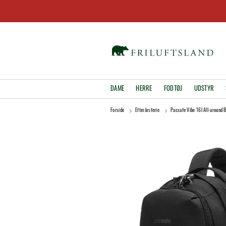
DAME
HERRE
FODTØJ
UDSTYR
Forside
Efterårsferie
Pacsafe Vibe 16l All-around 