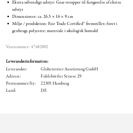
Ekstra udvendigt udstyr: Gear-stropper til fastgørelse af ekstra
udstyr
Dimensioner: ca. 26,5 × 16 × 9 cm
Miljø / produktion: Fair Trade Certified™ fremstillet; foret i
genbrugs polyester; materiale i økologisk bomuld
Varenummer:
47482002
Leverandørinformation:
Leverandør:
Globetrotter Ausrüstung GmbH
Adresse:
Fuhlsbüttler Strasse 29
Postnummer/by:
22305 Hamburg
Land:
DE