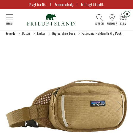
Fragt fra 19,-
Sommerudsalg
Fri fragt til butik
0
KURV
BUTIKKER
Forside
Udstyr
Tasker
Hip og sling bags
Patagonia Fieldsmith Hip Pack