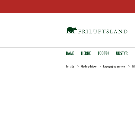
DAME
HERRE
FODTØJ
UDSTYR
Forside
Mad og drikke
Kogegrej og service
Til