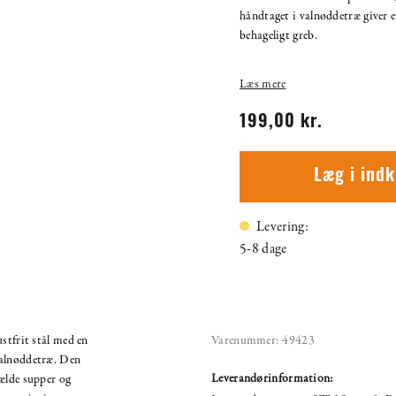
håndtaget i valnøddetræ giver e
behageligt greb.
Læs mere
199,00 kr.
Læg i ind
Levering:
5-8 dage
stfrit stål med en
Varenummer:
49423
valnøddetræ. Den
Leverandørinformation:
hælde supper og