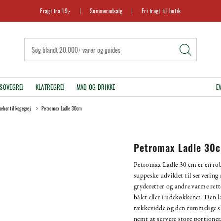
Fragt fra 19,-
Sommerudsalg
Fri fragt til butik
SOVEGREJ
KLATREGREJ
MAD OG DRIKKE
E
behør til kogegrej
Petromax Ladle 30cm
Petromax Ladle 30
Petromax Ladle 30 cm er en ro
suppeske udviklet til servering 
gryderetter og andre varme rett
bålet eller i udekøkkenet. Den l
rækkevidde og den rummelige s
nemt at servere store portioner