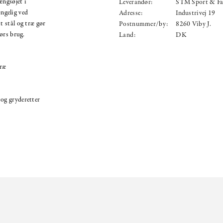
ngsøjet i
Leverandør:
STM Sport & Fa
ængelig ved
Adresse:
Industrivej 19
 stål og træ gør
Postnummer/by:
8260 Viby J.
ørs brug.
Land:
DK
træ
 og gryderetter