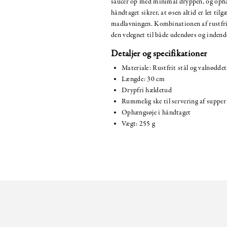
saucer op med minimal dryppen, og ophæ
håndtaget sikrer, at øsen altid er let tilg
madlavningen. Kombinationen af rustfrit
den velegnet til både udendørs og indend
Detaljer og specifikationer
Materiale: Rustfrit stål og valnødde
Længde: 30 cm
Drypfri hældetud
Rummelig ske til servering af supper
Ophængsøje i håndtaget
Vægt: 255 g