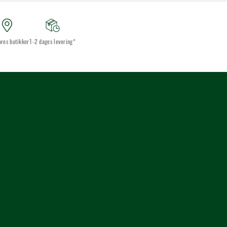
ores butikker
1-2 dages levering*