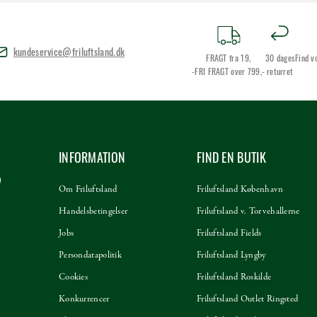
kundeservice@friluftsland.dk
FRAGT fra 19,
30 dages
Find v
-FRI FRAGT over 799,-
returret
INFORMATION
FIND EN BUTIK
Om Friluftsland
Friluftsland København
Handelsbetingelser
Friluftsland v. Torvehallerne
Jobs
Friluftsland Fields
Persondatapolitik
Friluftsland Lyngby
Cookies
Friluftsland Roskilde
Konkurrencer
Friluftsland Outlet Ringsted