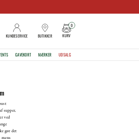
0
KURV
KUNDESERVICE
BUTIKKER
VENTS
GAVEKORT
MÆRKER
UDSALG
cm
bust
af supper,
er ved
ange
ke gør det
, mens