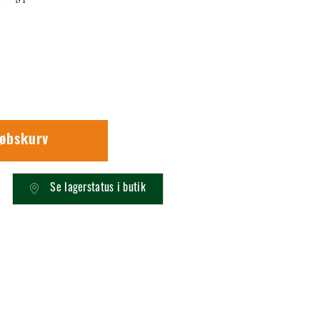
købskurv
Se lagerstatus i butik