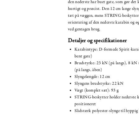
den nederste har buet gate, som gør det l
hurtigt og præcist. Den 12 cm lange slyn
tæt på væggen, mens STRING-beskyttere
orientering af den nederste karabin og 
ved gentagen brug.
Detaljer og specifikationer
Karabintype: D-formede Spirit-karab
bent gate)
Brudstyrke: 23 kN (på langs), 8 kN 
(på langs, åben)
Slyngelængde: 12 cm
Slyngens brudstyrke: 22 kN
Vægt (komplet sæt): 93 g
STRING-beskytter holder nederste k
positioneret
Slidstærk polyester-slynge til hyppig