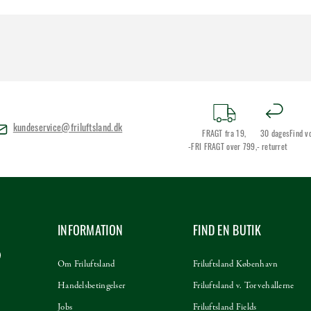
kundeservice@friluftsland.dk
FRAGT fra 19,
30 dages
Find v
-FRI FRAGT over 799,-
returret
INFORMATION
FIND EN BUTIK
Om Friluftsland
Friluftsland København
Handelsbetingelser
Friluftsland v. Torvehallerne
Jobs
Friluftsland Fields