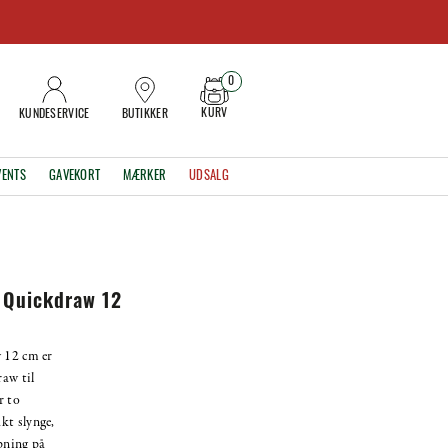
0
KURV
KUNDESERVICE
BUTIKKER
VENTS
GAVEKORT
MÆRKER
UDSALG
s Quickdraw 12
 12 cm er
raw til
r to
kt slynge,
ipning på