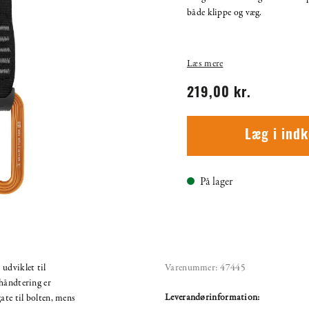
både klippe og væg.
Læs mere
219,00 kr.
Læg i ind
På lager
udviklet til
Varenummer:
47445
håndtering er
Leverandørinformation:
ate til bolten, mens