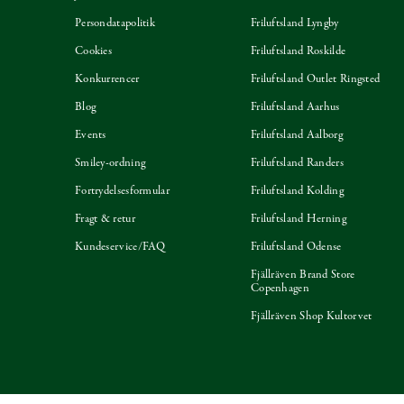
Persondatapolitik
Friluftsland Lyngby
Cookies
Friluftsland Roskilde
Konkurrencer
Friluftsland Outlet Ringsted
Blog
Friluftsland Aarhus
Events
Friluftsland Aalborg
Smiley-ordning
Friluftsland Randers
Fortrydelsesformular
Friluftsland Kolding
Fragt & retur
Friluftsland Herning
Kundeservice/FAQ
Friluftsland Odense
Fjällräven Brand Store
Copenhagen
Fjällräven Shop Kultorvet