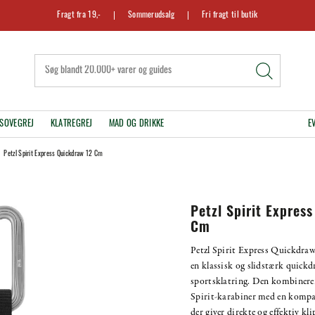
Fragt fra 19,-
Sommerudsalg
Fri fragt til butik
SOVEGREJ
KLATREGREJ
MAD OG DRIKKE
E
Petzl Spirit Express Quickdraw 12 Cm
Petzl Spirit Expres
Cm
Petzl Spirit Express Quickdraw
en klassisk og slidstærk quickd
sportsklatring. Den kombinere
Spirit-karabiner med en kompa
der giver direkte og effektiv kl