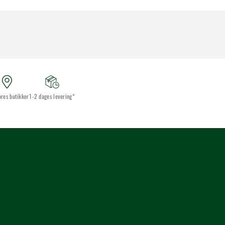
ores butikker
1-2 dages levering*