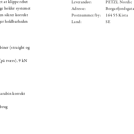
et at klippe rebet
Leverandør:
PETZL Nordic
ge holder systemet
Adresse:
Borgarfjordsgat
n sikrer korrekt
Postnummer/by:
164 55 Kista
øger holdbarheden
Land:
SE
iner (straight og
(på tværs), 9 kN
arabin korrekt
 brug