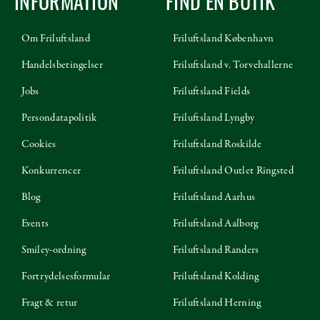
INFORMATION
FIND EN BUTIK
Om Friluftsland
Friluftsland København
Handelsbetingelser
Friluftsland v. Torvehallerne
Jobs
Friluftsland Fields
Persondatapolitik
Friluftsland Lyngby
Cookies
Friluftsland Roskilde
Konkurrencer
Friluftsland Outlet Ringsted
Blog
Friluftsland Aarhus
Events
Friluftsland Aalborg
Smiley-ordning
Friluftsland Randers
Fortrydelsesformular
Friluftsland Kolding
Fragt & retur
Friluftsland Herning