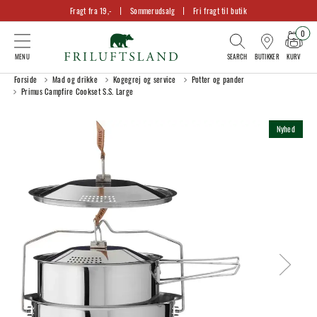
Fragt fra 19,-
Sommerudsalg
Fri fragt til butik
0
KURV
BUTIKKER
Forside
Mad og drikke
Kogegrej og service
Potter og pander
Primus Campfire Cookset S.S. Large
Nyhed