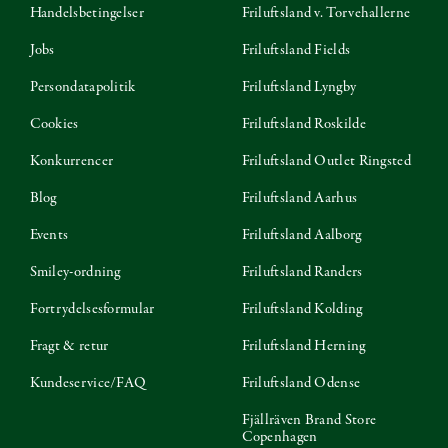
Handelsbetingelser
Friluftsland v. Torvehallerne
Jobs
Friluftsland Fields
Persondatapolitik
Friluftsland Lyngby
Cookies
Friluftsland Roskilde
Konkurrencer
Friluftsland Outlet Ringsted
Blog
Friluftsland Aarhus
Events
Friluftsland Aalborg
Smiley-ordning
Friluftsland Randers
Fortrydelsesformular
Friluftsland Kolding
Fragt & retur
Friluftsland Herning
Kundeservice/FAQ
Friluftsland Odense
Fjällräven Brand Store
Copenhagen