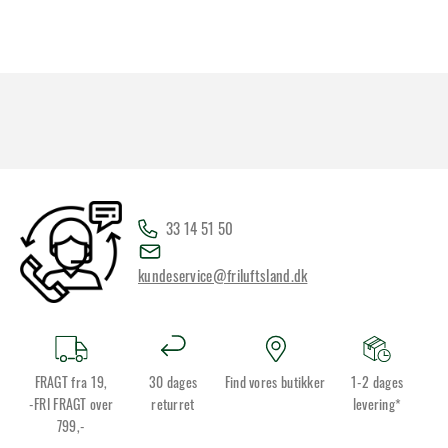
33 14 51 50
kundeservice@friluftsland.dk
FRAGT fra 19,
30 dages
Find vores butikker
1-2 dages
-FRI FRAGT over
returret
levering*
799,-