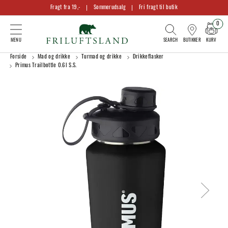
Fragt fra 19,-
Sommerudsalg
Fri fragt til butik
0
KURV
BUTIKKER
Forside
Mad og drikke
Turmad og drikke
Drikkeflasker
Primus Trailbottle 0.6l S.S.