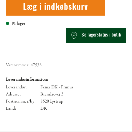
Læg i indkøbskurv
På lager
Se lagerstatus i butik
Varenummer:
47538
Leverandørinformation:
Leverandør:
Fenix DK - Primus
Adresse:
Bremårevej 3
Postnummer/by:
8520 Lystrup
Land:
DK