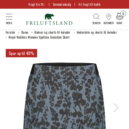
Fragt fra 19,-
Sommerudsalg
Fri fragt til butik
0
KURV
BUTIKKER
Forside
Dame
Bukser og shorts til kvinder
Nederdele og skorts til kvinder
Royal Robbins Womens Spotless Evolution Skort
40%