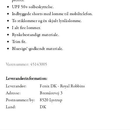
UPF 50+ solbeskyttelse.
Indbyggede shorts med lomme til mobiltelefon.
To stiklommer og én skjult lynlåslomme.
I alt fire lommer.
Rynkebestandigt materiale.
Trim fit.
Bluesign®-godkendt materiale.
Varenummer:
45143005
Leverandørinformation:
Leverandør:
Fenix DK - Royal Robbins
Adresse:
Bremårevej 3
Postnummer/by:
8520 Lystrup
Land:
DK