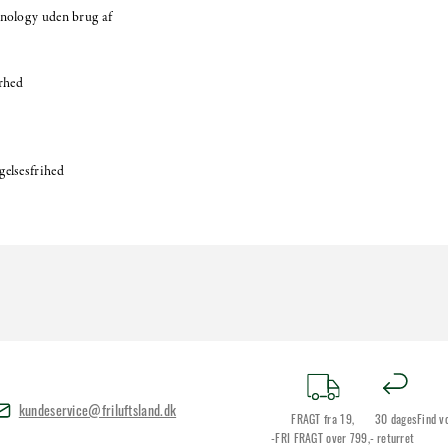
nology uden brug af
rhed
elsesfrihed
kundeservice@friluftsland.dk
FRAGT fra 19,
30 dages
Find v
-FRI FRAGT over 799,-
returret