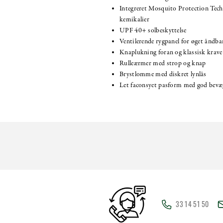
Integreret Mosquito Protection Tech
kemikalier
UPF 40+ solbeskyttelse
Ventilerende rygpanel for øget åndba
Knaplukning foran og klassisk krave
Rulleærmer med strop og knap
Brystlomme med diskret lynlås
Let faconsyet pasform med god bevæg
33 14 51 50