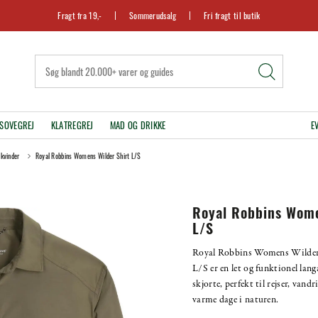
Fragt fra 19,-
Sommerudsalg
Fri fragt til butik
SOVEGREJ
KLATREGREJ
MAD OG DRIKKE
E
 kvinder
Royal Robbins Womens Wilder Shirt L/S
Royal Robbins Wome
L/S
Royal Robbins Womens Wilder
L/S er en let og funktionel lan
skjorte, perfekt til rejser, vandr
varme dage i naturen.