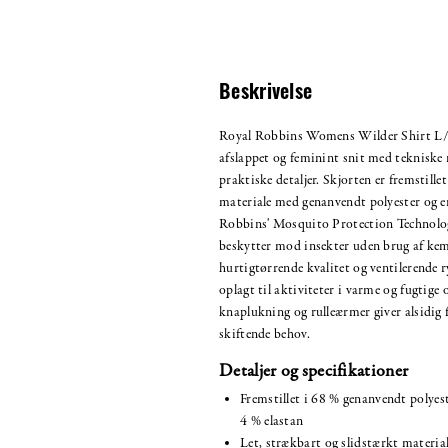
Beskrivelse
Royal Robbins Womens Wilder Shirt L/
afslappet og feminint snit med tekniske 
praktiske detaljer. Skjorten er fremstillet
materiale med genanvendt polyester og er
Robbins' Mosquito Protection Technolog
beskytter mod insekter uden brug af kem
hurtigtørrende kvalitet og ventilerende 
oplagt til aktiviteter i varme og fugtige
knaplukning og rulleærmer giver alsidig f
skiftende behov.
Detaljer og specifikationer
Fremstillet i 68 % genanvendt polye
4 % elastan
Let, strækbart og slidstærkt materia