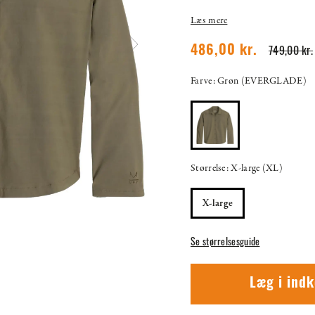
Læs mere
749,00 kr.
486,00 kr.
Farve: Grøn (EVERGLADE)
Størrelse: X-large (XL)
X-large
Se størrelsesguide
Læg i ind