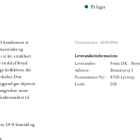
På lager
S kombinerer et
Varenummer:
46496004
materialer og
Leverandørinformation:
 i et let, strækbart
 en del af Royal
Leverandør:
Fenix DK - Roya
y-kollektion, der
Adresse:
Bremårevej 3
ikalier. Den
Postnummer/by:
8520 Lystrup
rygpanel gør skjorten
Land:
DK
 omgivelser, mens
unktionalitet til
ster, 28 % bomuld og
le