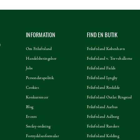
INFORMATION
FIND EN BUTIK
Om Friluftsland
Friluftsland København
Handelsbetingelser
Friluftsland v. Torvehallerne
Jobs
Friluftsland Fields
Persondatapolitik
Friluftsland Lyngby
Cookies
Friluftsland Roskilde
Konkurrencer
Friluftsland Outlet Ringsted
Blog
Friluftsland Aarhus
Events
Friluftsland Aalborg
Smiley-ordning
Friluftsland Randers
Fortrydelsesformular
Friluftsland Kolding