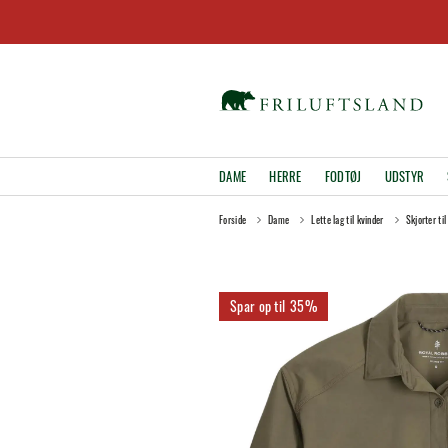
DAME
HERRE
FODTØJ
UDSTYR
Forside
Dame
Lette lag til kvinder
Skjorter til
35%