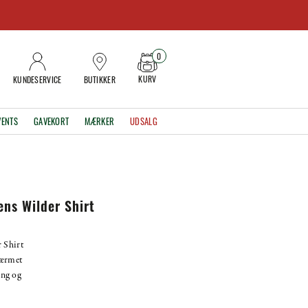
0
KURV
KUNDESERVICE
BUTIKKER
VENTS
GAVEKORT
MÆRKER
UDSALG
ns Wilder Shirt
 Shirt
gærmet
ing og