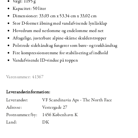
Vægt: 1195 g
Kapacitet: 50 liter
Dimensioner: 33,03 cm x 53.34 cm x 33,02 cm
Stor D-formet åbning med vandafvisende lynlåsklap
Hovedrum med netlomme og endelomme med net
Aftagelige, justerbare alpine-skårne skulderstropper
Polstrede sidehåndtag fungerer som bære- og trækhåndtag
Fire kompressionsremme for stabilisering af indhold
Vandafvisende ID-vindue på toppen
Varenummer:
41367
Leverandørinformation:
Leverandør:
VF Scandinavia Aps - The North Face
Adresse:
Vestergade 27
Postnummer/by:
1456 København K
Land:
DK