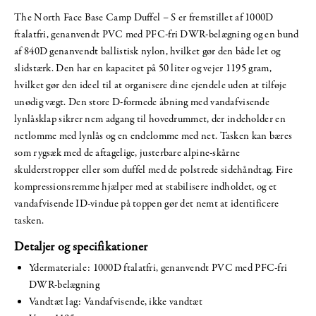
The North Face Base Camp Duffel – S er fremstillet af 1000D
ftalatfri, genanvendt PVC med PFC-fri DWR-belægning og en bund
af 840D genanvendt ballistisk nylon, hvilket gør den både let og
slidstærk. Den har en kapacitet på 50 liter og vejer 1195 gram,
hvilket gør den ideel til at organisere dine ejendele uden at tilføje
unødig vægt. Den store D-formede åbning med vandafvisende
lynlåsklap sikrer nem adgang til hovedrummet, der indeholder en
netlomme med lynlås og en endelomme med net. Tasken kan bæres
som rygsæk med de aftagelige, justerbare alpine-skårne
skulderstropper eller som duffel med de polstrede sidehåndtag. Fire
kompressionsremme hjælper med at stabilisere indholdet, og et
vandafvisende ID-vindue på toppen gør det nemt at identificere
tasken.
Detaljer og specifikationer
Ydermateriale: 1000D ftalatfri, genanvendt PVC med PFC-fri
DWR-belægning
Vandtæt lag: Vandafvisende, ikke vandtæt