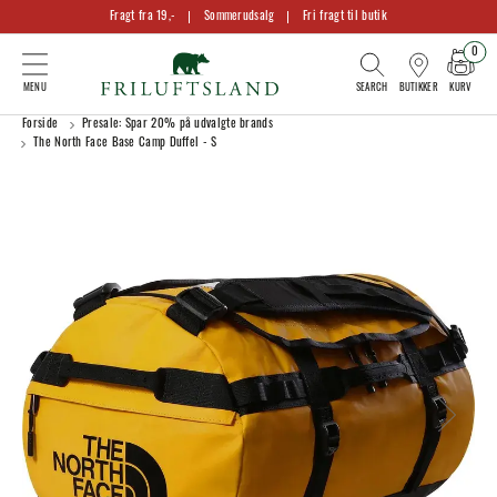
Fragt fra 19,-
Sommerudsalg
Fri fragt til butik
0
KURV
BUTIKKER
Forside
Presale: Spar 20% på udvalgte brands
The North Face Base Camp Duffel - S