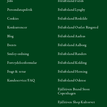
Jobs
Friluftsland Fields
Persondatapolitik
Friluftsland Lyngby
Cookies
Friluftsland Roskilde
Konkurrencer
Friluftsland Outlet Ringsted
Blog
Friluftsland Aarhus
Events
Friluftsland Aalborg
Smiley-ordning
Friluftsland Randers
Fortrydelsesformular
Friluftsland Kolding
Fragt & retur
Friluftsland Herning
Kundeservice/FAQ
Friluftsland Odense
Fjällräven Brand Store
Copenhagen
Fjällräven Shop Kultorvet