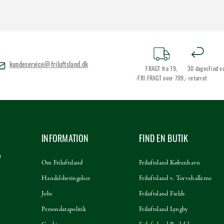
kundeservice@friluftsland.dk
FRAGT fra 19,
30 dages
Find v
-FRI FRAGT over 799,-
returret
INFORMATION
FIND EN BUTIK
Om Friluftsland
Friluftsland København
Handelsbetingelser
Friluftsland v. Torvehallerne
Jobs
Friluftsland Fields
Persondatapolitik
Friluftsland Lyngby