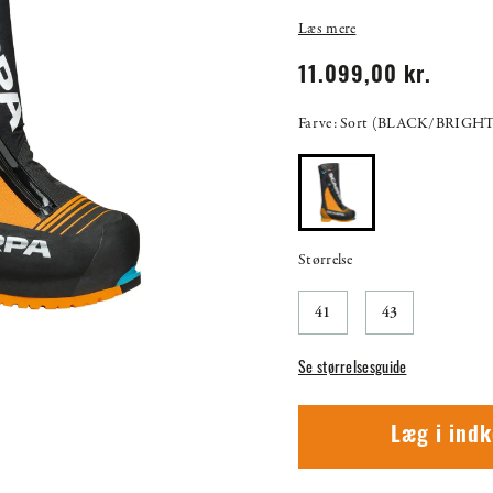
Læs mere
11.099,00 kr.
Farve: Sort (BLACK/BRIG
Størrelse
41
43
Se størrelsesguide
Læg i ind