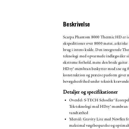
Beskrivelse
Scarpa Phantom 8000 Thermic HD er ide
ekspeditioner over 8000 meter, arktiske 
brug i intens kulde. Den integrerede Th
teknologi med opvarmede indlægssåler si
ekstreme forhold, mens den brede gaite
HDry®-membran beskytter mod sne og fug
konstruktion og præcise pasform giver
bevægelsesfrihed under teknisk krævende
Detaljer og specifikationer
Overdel: S-TECH Schoeller® Ecorepel
Tek-teknologi med HDry®-membran f
vandtæthed
Ydersål: Gravity Lite med Newflex fr
maksimal vægtbesparelse og optimalt