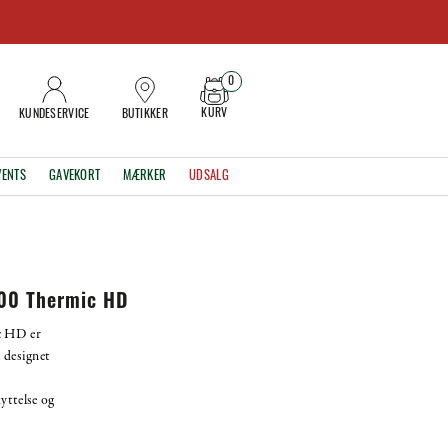
0
KURV
KUNDESERVICE
BUTIKKER
VENTS
GAVEKORT
MÆRKER
UDSALG
00 Thermic HD
c HD er
e designet
yttelse og