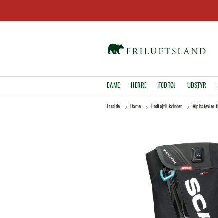
DAME
HERRE
FODTØJ
UDSTYR
Forside
Dame
Fodtøj til kvinder
Alpinstøvler t