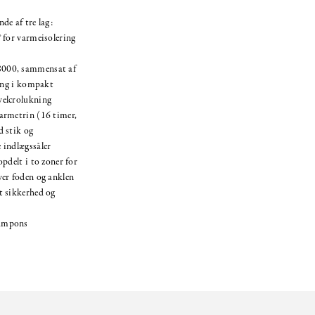
de af tre lag:
 for varmeisolering
8000, sammensat af
ring i kompakt
velcrolukning
armetrin (16 timer,
d stik og
 indlægssåler
pdelt i to zoner for
ver foden og anklen
t sikkerhed og
rampons