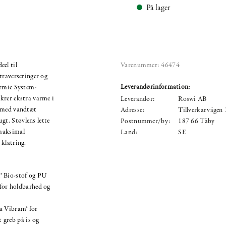
På lager
el til
Varenummer:
46474
traverseringer og
Leverandørinformation:
ermic System-
krer ekstra varme i
Leverandør:
Roswi AB
r med vandtæt
Adresse:
Tillverkarvägen
t. Støvlens lette
Postnummer/by:
187 66 Täby
 maksimal
Land:
SE
 klatring.
® Bio-stof og PU
or holdbarhed og
a Vibram® for
 greb på is og