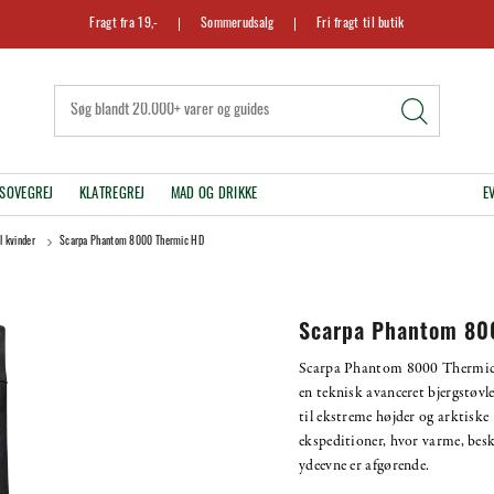
Fragt fra 19,-
Sommerudsalg
Fri fragt til butik
SOVEGREJ
KLATREGREJ
MAD OG DRIKKE
E
il kvinder
Scarpa Phantom 8000 Thermic HD
Scarpa Phantom 80
Scarpa Phantom 8000 Thermi
en teknisk avanceret bjergstøvl
til ekstreme højder og arktiske
ekspeditioner, hvor varme, besk
ydeevne er afgørende.