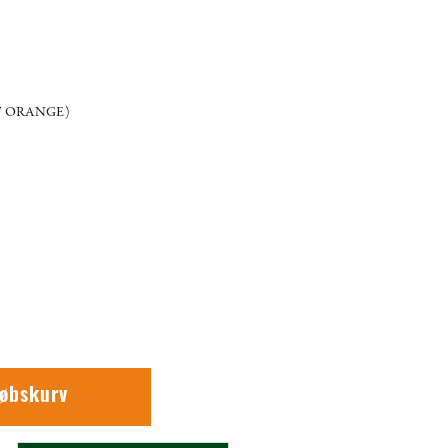
HT ORANGE)
købskurv