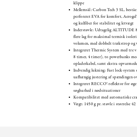
klippe
Mellemsål: Carbon Tech 3 SL, beståen
perforeret EVA for komfort, Aerogel®
og kulfiber for stabilitet og letvægt
Inderstøvle: Udtagelig ALTITUDE 
flere lag for maksimal termisk isole
volumen, med dobbelt trækstrop og 
Integreret Thermic System med tre v
8 timer, 4 timer), to powerbanks me
opladerkabel, samt ekstra opvarmede
Indvendig lukning: Fast lock-system o
uafhængig justering af spændingen o
Integreret RECCO®-reflektor for øge
søgbarhed i nødsituationer
Kompatibilitet med automatiske c
Vægt: 1450 g pr. støvle i størrelse 42