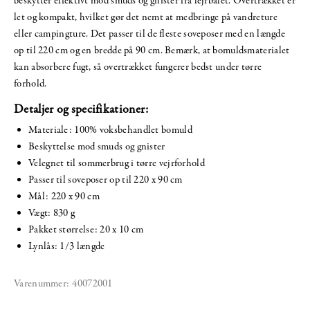
beskytter effektivt mod smuds og gnister fra lejrbålet. Overtrækket er
let og kompakt, hvilket gør det nemt at medbringe på vandreture
eller campingture. Det passer til de fleste soveposer med en længde
op til 220 cm og en bredde på 90 cm. Bemærk, at bomuldsmaterialet
kan absorbere fugt, så overtrækket fungerer bedst under tørre
forhold.
Detaljer og specifikationer:
Materiale: 100% voksbehandlet bomuld
Beskyttelse mod smuds og gnister
Velegnet til sommerbrug i tørre vejrforhold
Passer til soveposer op til 220 x 90 cm
Mål: 220 x 90 cm
Vægt: 830 g
Pakket størrelse: 20 x 10 cm
Lynlås: 1/3 længde
Varenummer:
40072001