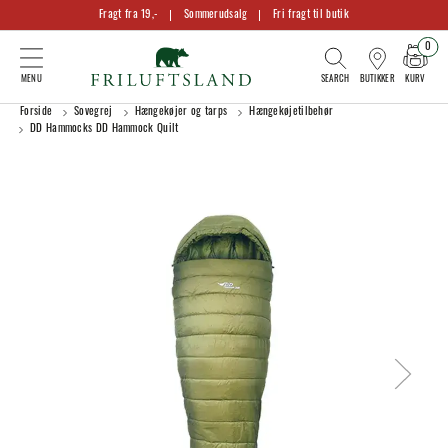
Fragt fra 19,-
Sommerudsalg
Fri fragt til butik
0
KURV
BUTIKKER
Forside
Sovegrej
Hængekøjer og tarps
Hængekøjetilbehør
DD Hammocks DD Hammock Quilt