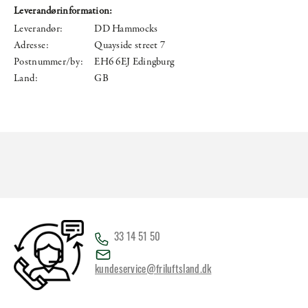
Leverandørinformation:
Leverandør:
DD Hammocks
Adresse:
Quayside street 7
Postnummer/by:
EH6 6EJ Edingburg
Land:
GB
33 14 51 50
kundeservice@friluftsland.dk