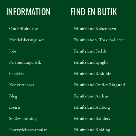
INFORMATION
FIND EN BUTIK
Om Friluftsland
Friluftsland København
Handelsbetingelser
Friluftsland v. Torvehallerne
Jobs
Friluftsland Fields
Persondatapolitik
Friluftsland Lyngby
Cookies
Friluftsland Roskilde
Konkurrencer
Friluftsland Outlet Ringsted
Blog
Friluftsland Aarhus
Events
Friluftsland Aalborg
Smiley-ordning
Friluftsland Randers
Fortrydelsesformular
Friluftsland Kolding