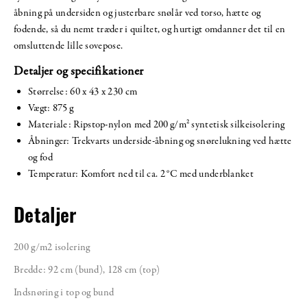
åbning på undersiden og justerbare snølår ved torso, hætte og
fodende, så du nemt træder i quiltet, og hurtigt omdanner det til en
omsluttende lille sovepose.
Detaljer og specifikationer
Størrelse: 60 x 43 x 230 cm
Vægt: 875 g
Materiale: Ripstop-nylon med 200 g/m² syntetisk silkeisolering
Åbninger: Trekvarts underside-åbning og snørelukning ved hætte
og fod
Temperatur: Komfort ned til ca. 2 °C med underblanket
Detaljer
200 g/m2 isolering
Bredde: 92 cm (bund), 128 cm (top)
Indsnøring i top og bund