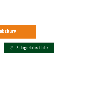
købskurv
Se lagerstatus i butik