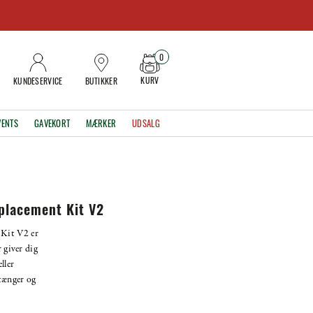
0
KURV
KUNDESERVICE
BUTIKKER
VENTS
GAVEKORT
MÆRKER
UDSALG
placement Kit V2
Kit V2 er
r giver dig
ller
stænger og