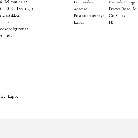
 på 3,5 mm og en
Leverandør:
Cascade Designs
til -40 °C. Dette gør
Adresse:
Dwyer Road, Mi
ielastikker.
Postnummer/by:
Co. Cork
ennem
Land:
IE
nødvendigt for at
rs telt.
ettet kappe