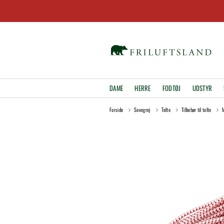
DAME
HERRE
FODTØJ
UDSTYR
Forside
Sovegrej
Telte
Tilbehør til telte