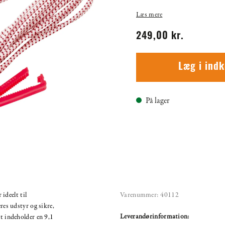
Læs mere
249,00 kr.
Læg i ind
På lager
deelt til
Varenummer:
40112
eres udstyr og sikre,
Leverandørinformation:
et indeholder en 9,1