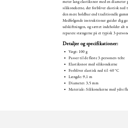
meter lang elastiksnor med en diameter
silikonekerne, der forbliver elastisk ned 
den mere holdbar end traditionelle gumm
Medfølgende instruktioner guider dig g
udskiftningen, og sættet indeholder alt 
reparere stængerne på et typisk 3-persone
Detaljer og specifikationer:
Vægt: 100 g
Passer til de fleste 3-personers telte
Elastiksnor med silikonekerne
Forbliver elastisk ned til -40 °C
Længde: 9,1 m
Diameter: 3,5 mm
Materiale: Silikonekerne med ydre fl