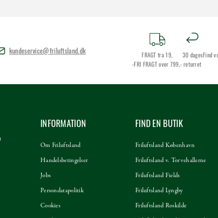
kundeservice@friluftsland.dk
FRAGT fra 19,
30 dages
Find v
-FRI FRAGT over 799,-
returret
INFORMATION
FIND EN BUTIK
Om Friluftsland
Friluftsland København
Handelsbetingelser
Friluftsland v. Torvehallerne
Jobs
Friluftsland Fields
Persondatapolitik
Friluftsland Lyngby
Cookies
Friluftsland Roskilde