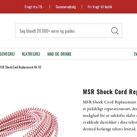
Fragt fra 19,-
Sommerudsalg
Fri fragt til butik
SOVEGREJ
KLATREGREJ
MAD OG DRIKKE
E
MSR Shock Cord Replacement Kit V2
MSR Shock Cord Re
MSR Shock Cord Replacement 
et pålideligt reparationssæt, de
mulighed for at udskifte slidte e
svækkede elastikker i dine telt
dermed forlænge teltets levetid.