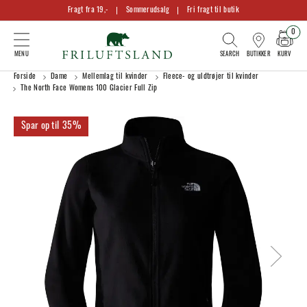
Fragt fra 19,-
Sommerudsalg
Fri fragt til butik
0
KURV
BUTIKKER
Forside
Dame
Mellemlag til kvinder
Fleece- og uldtrøjer til kvinder
The North Face Womens 100 Glacier Full Zip
35%