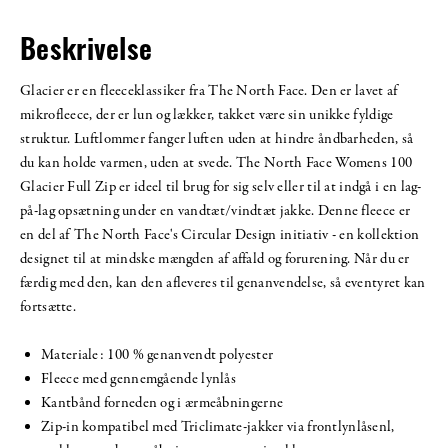
Beskrivelse
Glacier er en fleeceklassiker fra The North Face. Den er lavet af
mikrofleece, der er lun og lækker, takket være sin unikke fyldige
struktur. Luftlommer fanger luften uden at hindre åndbarheden, så
du kan holde varmen, uden at svede. The North Face Womens 100
Glacier Full Zip er ideel til brug for sig selv eller til at indgå i en lag-
på-lag opsætning under en vandtæt/vindtæt jakke. Denne fleece er
en del af The North Face's Circular Design initiativ - en kollektion
designet til at mindske mængden af affald og forurening. Når du er
færdig med den, kan den afleveres til genanvendelse, så eventyret kan
fortsætte.
Materiale: 100 % genanvendt polyester
Fleece med gennemgående lynlås
Kantbånd forneden og i ærmeåbningerne
Zip-in kompatibel med Triclimate-jakker via frontlynlåsenl,