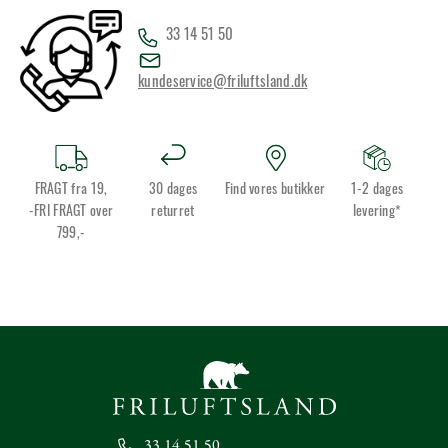
33 14 51 50
kundeservice@friluftsland.dk
FRAGT fra 19,
30 dages
Find vores butikker
1-2 dages
-FRI FRAGT over
returret
levering*
799,-
33 14 51 50