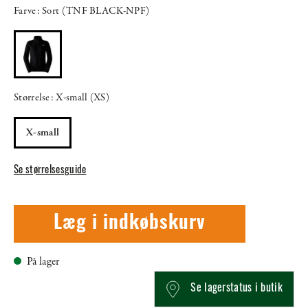
Farve: Sort (TNF BLACK-NPF)
Størrelse: X-small (XS)
X-small
Se størrelsesguide
Læg i indkøbskurv
På lager
Se lagerstatus i butik