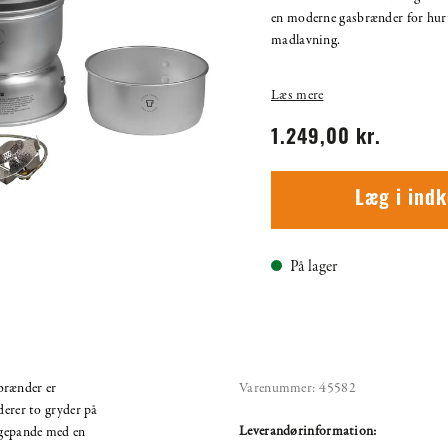
en moderne gasbrænder for hurt
madlavning.
Læs mere
1.249,00 kr.
Læg i ind
På lager
rænder er
Varenummer:
45582
derer to gryder på
Leverandørinformation:
egepande med en