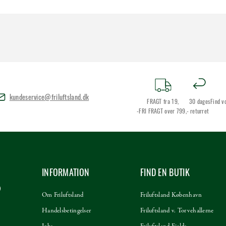
kundeservice@friluftsland.dk
FRAGT fra 19,
30 dages
Find v
-FRI FRAGT over 799,-
returret
INFORMATION
FIND EN BUTIK
Om Friluftsland
Friluftsland København
Handelsbetingelser
Friluftsland v. Torvehallerne