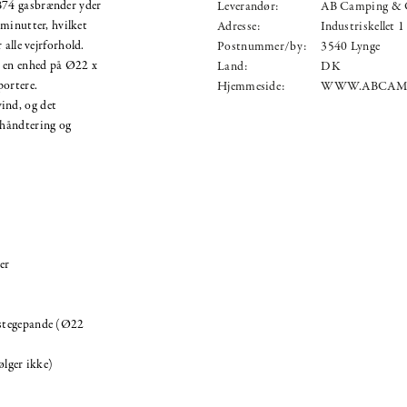
B74 gasbrænder yder
Leverandør:
AB Camping & 
minutter, hvilket
Adresse:
Industriskellet 1
 alle vejrforhold.
Postnummer/by:
3540 Lynge
l en enhed på Ø22 x
Land:
DK
portere.
Hjemmeside:
WWW.ABCAM
ind, og det
håndtering og
er
, stegepande (Ø22
lger ikke)