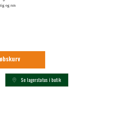
ig og ren
købskurv
Se lagerstatus i butik