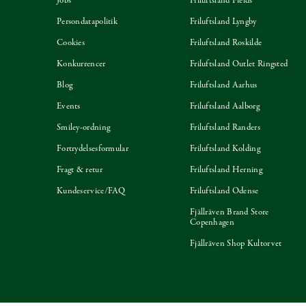
Jobs
Friluftsland Fields
Persondatapolitik
Friluftsland Lyngby
Cookies
Friluftsland Roskilde
Konkurrencer
Friluftsland Outlet Ringsted
Blog
Friluftsland Aarhus
Events
Friluftsland Aalborg
Smiley-ordning
Friluftsland Randers
Fortrydelsesformular
Friluftsland Kolding
Fragt & retur
Friluftsland Herning
Kundeservice/FAQ
Friluftsland Odense
Fjällräven Brand Store
Copenhagen
Fjällräven Shop Kultorvet