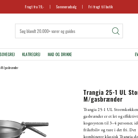
Fragt fra 19,-
Sommerudsalg
Fri fragt til butik
SOVEGREJ
KLATREGREJ
MAD OG DRIKKE
E
n M/gasbrænder
Trangia 25-1 UL St
M/gasbrænder
Trangia 25-1 UL Stormkøkke
gasbrænder er et let og effektivt
kogesystem til 3–4 personer, ide
friluftsliv og ture i det fri. Det
kombinerer klassisk Trangia-d