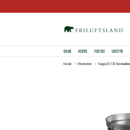
DAME
HERRE
FODTØJ
UDSTYR
Forside
Efterårsferie
Trangia 25-1 UL Stormkøkke