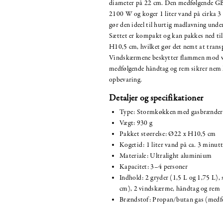
diameter på 22 cm. Den medfølgende G
2100 W og koger 1 liter vand på cirka 3 
gør den ideel til hurtig madlavning under
Sættet er kompakt og kan pakkes ned ti
H10,5 cm, hvilket gør det nemt at trans
Vindskærmene beskytter flammen mod v
medfølgende håndtag og rem sikrer nem 
opbevaring.
Detaljer og specifikationer
Type: Stormkøkken med gasbrænder
Vægt: 930 g
Pakket størrelse: Ø22 x H10,5 cm
Kogetid: 1 liter vand på ca. 3 minutt
Materiale: Ultralight aluminium
Kapacitet: 3–4 personer
Indhold: 2 gryder (1,5 L og 1,75 L)
cm), 2 vindskærme, håndtag og rem
Brændstof: Propan/butan gas (medfø