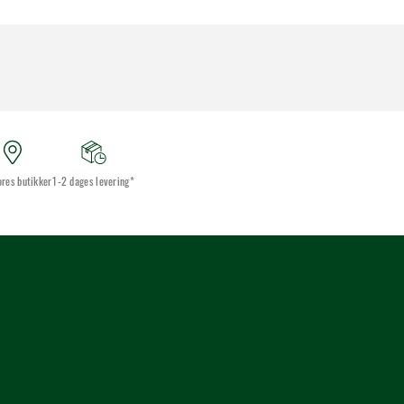
ores butikker
1-2 dages levering*