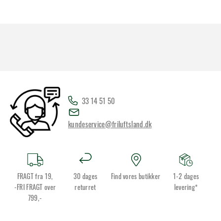
33 14 51 50
kundeservice@friluftsland.dk
FRAGT fra 19,
30 dages
Find vores butikker
1-2 dages
-FRI FRAGT over
returret
levering*
799,-