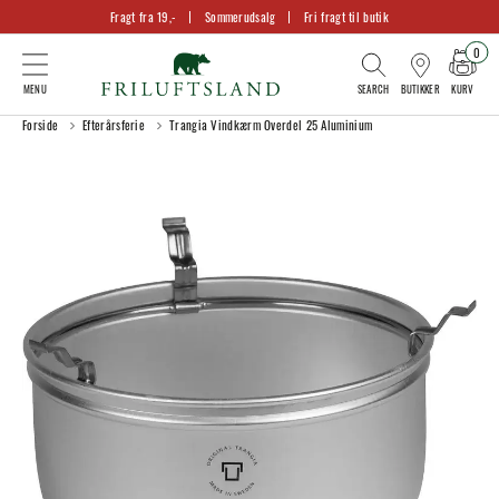
Fragt fra 19,-
Sommerudsalg
Fri fragt til butik
0
KURV
BUTIKKER
Forside
Efterårsferie
Trangia Vindkærm Overdel 25 Aluminium