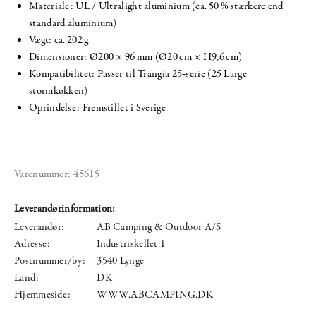
Materiale: UL / Ultralight aluminium (ca. 50 % stærkere end
standard aluminium)
Vægt: ca. 202 g
Dimensioner: Ø200 × 96 mm (Ø20 cm × H9,6 cm)
Kompatibilitet: Passer til Trangia 25‑serie (25 Large
stormkøkken)
Oprindelse: Fremstillet i Sverige
Varenummer:
45615
Leverandørinformation:
Leverandør:
AB Camping & Outdoor A/S
Adresse:
Industriskellet 1
Postnummer/by:
3540 Lynge
Land:
DK
Hjemmeside:
WWW.ABCAMPING.DK