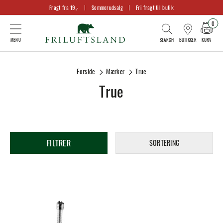
Fragt fra 19,-
Sommerudsalg
Fri fragt til butik
0
KURV
BUTIKKER
Forside
Mærker
True
True
FILTRER
SORTERING