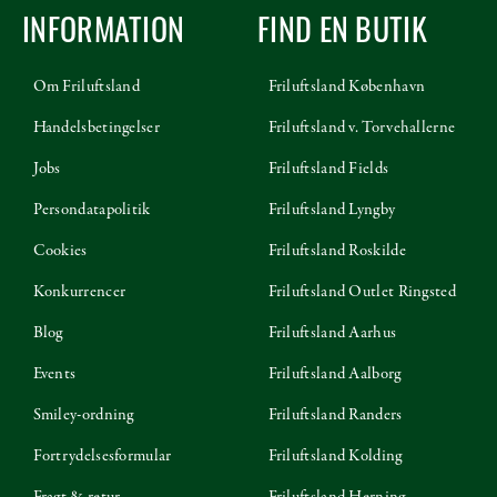
INFORMATION
FIND EN BUTIK
Om Friluftsland
Friluftsland København
Handelsbetingelser
Friluftsland v. Torvehallerne
Jobs
Friluftsland Fields
Persondatapolitik
Friluftsland Lyngby
Cookies
Friluftsland Roskilde
Konkurrencer
Friluftsland Outlet Ringsted
Blog
Friluftsland Aarhus
Events
Friluftsland Aalborg
Smiley-ordning
Friluftsland Randers
Fortrydelsesformular
Friluftsland Kolding
Fragt & retur
Friluftsland Herning