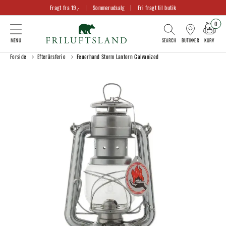
Fragt fra 19,-
Sommerudsalg
Fri fragt til butik
0
KURV
BUTIKKER
Forside
Efterårsferie
Feuerhand Storm Lantern Galvanized