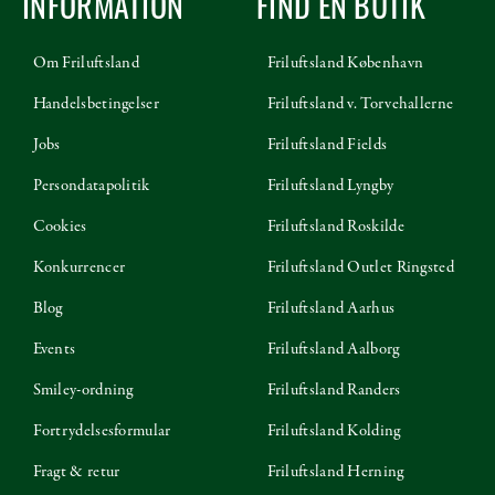
INFORMATION
FIND EN BUTIK
Om Friluftsland
Friluftsland København
Handelsbetingelser
Friluftsland v. Torvehallerne
Jobs
Friluftsland Fields
Persondatapolitik
Friluftsland Lyngby
Cookies
Friluftsland Roskilde
Konkurrencer
Friluftsland Outlet Ringsted
Blog
Friluftsland Aarhus
Events
Friluftsland Aalborg
Smiley-ordning
Friluftsland Randers
Fortrydelsesformular
Friluftsland Kolding
Fragt & retur
Friluftsland Herning