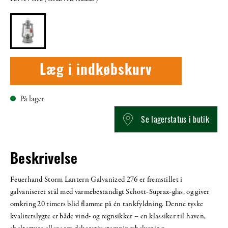
Læg i indkøbskurv
På lager
Se lagerstatus i butik
Beskrivelse
Feuerhand Storm Lantern Galvanized 276 er fremstillet i
galvaniseret stål med varmebestandigt Schott‑Suprax‑glas, og giver
omkring 20 timers blid flamme på én tankfyldning. Denne tyske
kvalitetslygte er både vind- og regnsikker – en klassiker til haven,