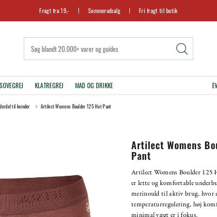
Fragt fra 19,-
Sommerudsalg
Fri fragt til butik
SOVEGREJ
KLATREGREJ
MAD OG DRIKKE
E
derdel til kvinder
Artilect Womens Boulder 125 Hot Pant
Artilect Womens Bo
Pant
Artilect Womens Boulder 125 
er lette og komfortable underbu
merinould til aktiv brug, hvor 
temperaturregulering, høj kom
minimal vægt er i fokus.