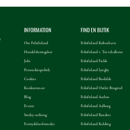
INFORMATION
FIND EN BUTIK
Om Friluftsland
Friluftsland København
Handelsbetingelser
Friluftsland v. Torvehallerne
Jobs
Friluftsland Fields
Persondatapolitik
Friluftsland Lyngby
Cookies
Friluftsland Roskilde
Konkurrencer
Friluftsland Outlet Ringsted
Blog
Friluftsland Aarhus
Events
Friluftsland Aalborg
Smiley-ordning
Friluftsland Randers
Fortrydelsesformular
Friluftsland Kolding