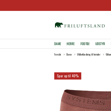
DAME
HERRE
FODTØJ
UDSTYR
Forside
Dame
Uldbeklædning til kvinder
Uldun
40%