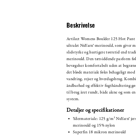
Beskrivelse
Artilect Womens Boulder 125 Hot Pant er
ultralet NuYarn®-merinould, som giver me
slidstyrke og hurtigere tørretid end trad
merinould. Den tætsiddende pasform fø
bevægelser komfortabelt uden at begræn
det bløde materiale føles behageligt mo
vandring, rejser og hverdagsbrug. Kombi
åndbarhed og effektiv fugthåndtering gø
til brug året rundt, både alene og som en 
system.
Detaljer og specifikationer
Ydermateriale: 125 g/m² NuYarn® je
merinould og 15% nylon
Superfin 18 mikron merinould