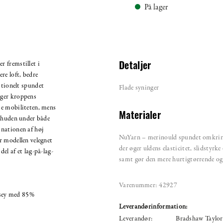
På lager
 fremstillet i
Detaljer
re loft, bedre
itionelt spundet
Flade syninger
lger kroppens
se mobiliteten, mens
Materialer
d huden under både
nationen af høj
NuYarn – merinould spundet omkring
r modellen velegnet
der øger uldens elasticitet, slidstyr
del af et lag-på-lag-
samt gør den mere hurtigtørrende og
Varenummer:
42927
rsey med 85%
Leverandørinformation:
Leverandør:
Bradshaw Taylor