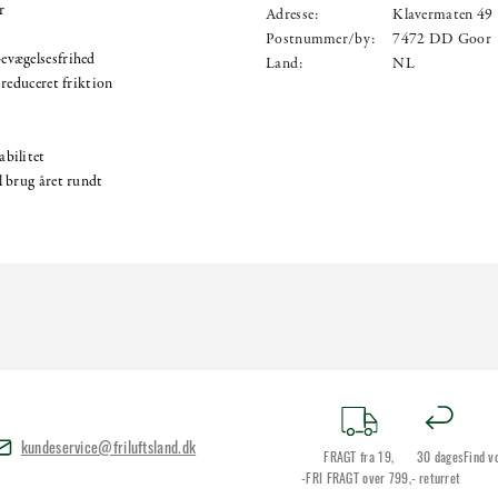
r
Adresse:
Klavermaten 49
Postnummer/by:
7472 DD Goor
evægelsesfrihed
Land:
NL
 reduceret friktion
bilitet
l brug året rundt
kundeservice@friluftsland.dk
FRAGT fra 19,
30 dages
Find v
-FRI FRAGT over 799,-
returret