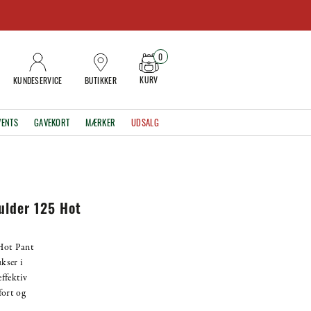
0
KURV
KUNDESERVICE
BUTIKKER
VENTS
GAVEKORT
MÆRKER
UDSALG
ulder 125 Hot
Hot Pant
kser i
effektiv
fort og