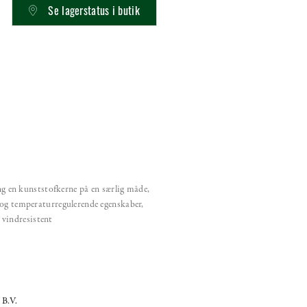
Se lagerstatus i butik
 en kunststofkerne på en særlig måde,
ke og temperaturregulerende egenskaber,
 vindresistent
 B.V.