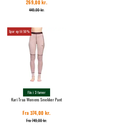
269,00 kr.
449,00 kr.
50%
Fås i 3 farver
Kari Traa Womens Smekker Pant
Fra 374,00 kr.
Fra 749,00 kr.