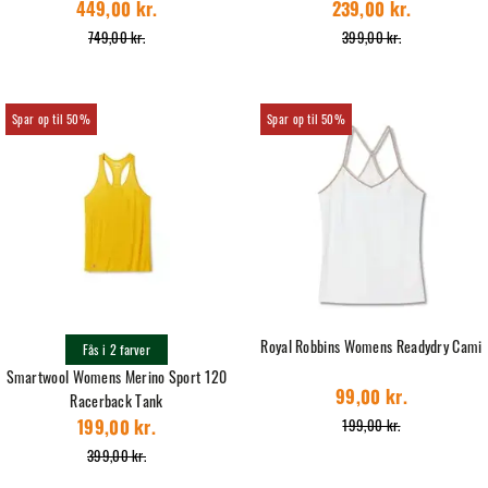
449,00 kr.
239,00 kr.
749,00 kr.
399,00 kr.
50%
50%
Royal Robbins Womens Readydry Cami
Fås i 2 farver
Smartwool Womens Merino Sport 120
Racerback Tank
99,00 kr.
199,00 kr.
199,00 kr.
399,00 kr.