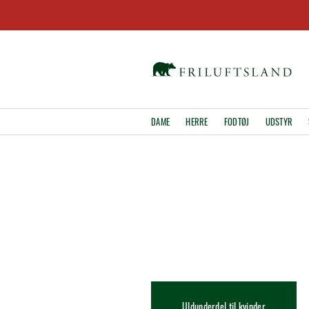
DAME
HERRE
FODTØJ
UDSTYR
Uldunderdel til kvinder