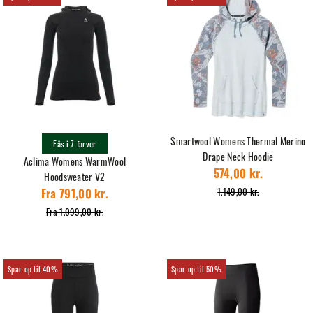
Smartwool Womens Thermal Merino
Fås i 7 farver
Drape Neck Hoodie
Aclima Womens WarmWool
Hoodsweater V2
574,00 kr.
1.149,00 kr.
Fra 791,00 kr.
Fra 1.099,00 kr.
40%
50%