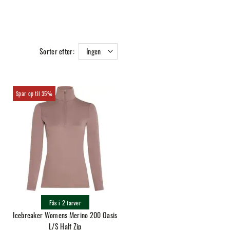
Sorter efter:
Ingen
35%
Fås i 2 farver
Icebreaker Womens Merino 200 Oasis
L/S Half Zip