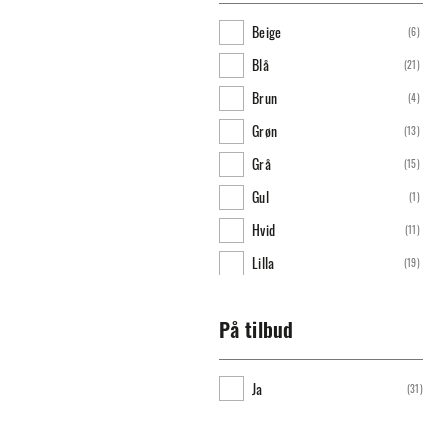
Beige
(
6
)
Blå
(
21
)
Brun
(
4
)
Grøn
(
13
)
Grå
(
15
)
Gul
(
1
)
Hvid
(
11
)
Lilla
(
19
)
Multifarvet
(
3
)
Orange
(
9
)
På tilbud
Pink
(
4
)
Ja
(
31
)
Rød
(
7
)
Sort
(
78
)