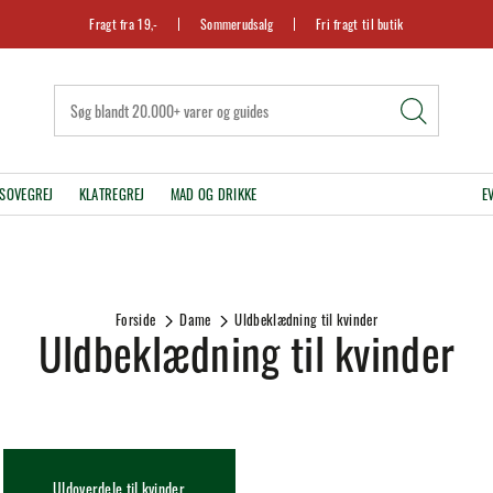
Fragt fra 19,-
Sommerudsalg
Fri fragt til butik
SOVEGREJ
KLATREGREJ
MAD OG DRIKKE
E
Forside
Dame
Uldbeklædning til kvinder
Uldbeklædning til kvinder
Uldoverdele til kvinder