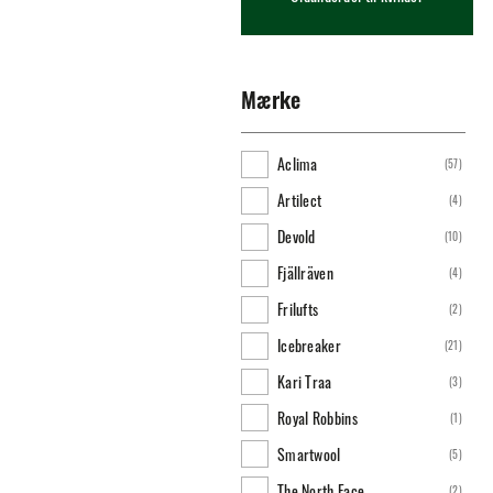
Mærke
Aclima
(
57
)
Artilect
(
4
)
Devold
(
10
)
Fjällräven
(
4
)
Frilufts
(
2
)
Icebreaker
(
21
)
Kari Traa
(
3
)
Royal Robbins
(
1
)
Smartwool
(
5
)
The North Face
(
2
)