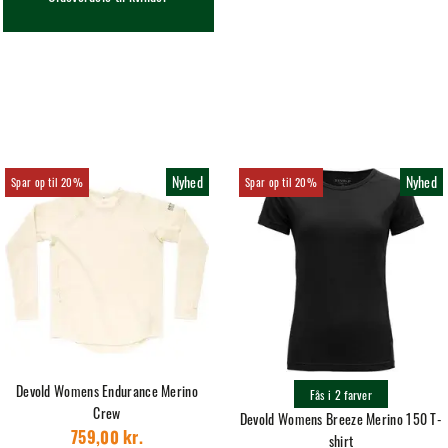
Nyhed
Nyhed
20%
20%
Devold Womens Endurance Merino
Fås i 2 farver
Crew
Devold Womens Breeze Merino 150 T-
shirt
759,00 kr.