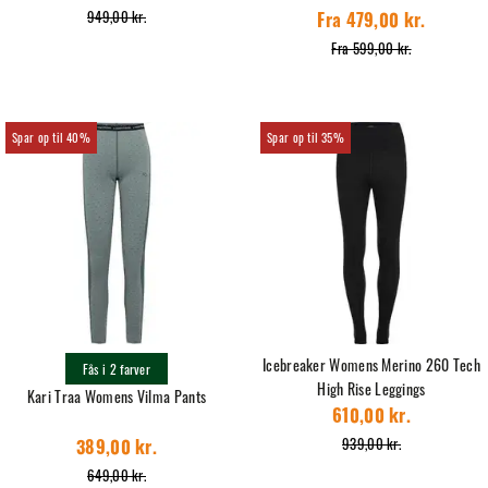
949,00 kr.
Fra 479,00 kr.
Fra 599,00 kr.
40%
35%
Icebreaker Womens Merino 260 Tech
Fås i 2 farver
High Rise Leggings
Kari Traa Womens Vilma Pants
610,00 kr.
939,00 kr.
389,00 kr.
649,00 kr.