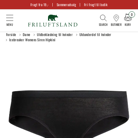
Fragt fra 19,-
Sommerudsalg
Fri fragt til butik
0
KURV
BUTIKKER
Forside
Dame
Uldbeklædning til kvinder
Uldunderdel til kvinder
Icebreaker Womens Siren Hipkini