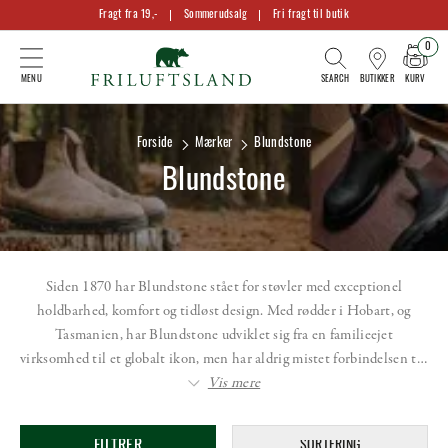
Fragt fra 19,-
Sommerudsalg
Fri fragt til butik
0
KURV
BUTIKKER
Forside
Mærker
Blundstone
Blundstone
Siden 1870 har Blundstone stået for støvler med exceptionel
holdbarhed, komfort og tidløst design. Med rødder i Hobart, og
Tasmanien, har Blundstone udviklet sig fra en familieejet
virksomhed til et globalt ikon, men har aldrig mistet forbindelsen t…
Vis mere
FILTRER
SORTERING