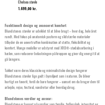
Chelsea støvle
1.699,00 kr.
Funktionelt design og avanceret komfort
Blundstones støvler er udviklet til at blive brugt – hver dag, hele året
rundt. Med fokus på anatomisk pasform og slidstærke materialer
tilbyder de en uovertruffen kombination af støtte, fleksibilitet og
komfort. Mange modeller er udstyret med XRD®-stødabsorbering i
hælen, som reducerer belastningen på kroppen og giver dig energi til at
gå længere.
Takket være deres klassiske og minimalistiske design fungerer
Blundstones støvler lige godt i bymiljøet som i naturen. De bliver
hurtigt en favorit, fordi de bare fungerer – uanset om du bruger dem til
arbejde, rejse, festival, vandretur eller hverdagsbrug.
Blundstones værdier og ansvar:
Blundstone er bygget på værdier som familie, fællesskab, integritet og