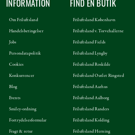
INFORMATION
FIND EN BUTIK
Om Friluftsland
Friluftsland København
Handelsbetingelser
Friluftsland v. Torvehallerne
Jobs
Friluftsland Fields
Persondatapolitik
Friluftsland Lyngby
Cookies
Friluftsland Roskilde
Konkurrencer
Friluftsland Outlet Ringsted
Blog
Friluftsland Aarhus
Events
Friluftsland Aalborg
Smiley-ordning
Friluftsland Randers
Fortrydelsesformular
Friluftsland Kolding
Fragt & retur
Friluftsland Herning