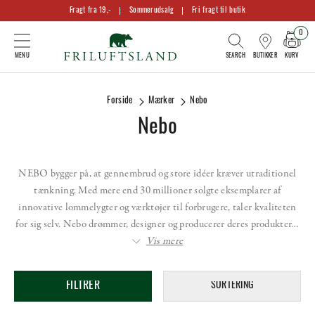
Fragt fra 19,-
Sommerudsalg
Fri fragt til butik
0
KURV
BUTIKKER
Forside
Mærker
Nebo
Nebo
NEBO bygger på, at gennembrud og store idéer kræver utraditionel
tænkning. Med mere end 30 millioner solgte eksemplarer af
innovative lommelygter og værktøjer til forbrugere, taler kvaliteten
for sig selv. Nebo drømmer, designer og producerer deres produkter…
Vis mere
FILTRER
SORTERING