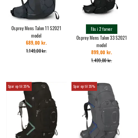
Osprey Mens Talon 11 S2021
Fås i 2 farver
model
Osprey Mens Talon 33 S2021
689,00 kr.
model
1.149,00 kr.
899,00 kr.
1.499,00 kr.
35%
35%