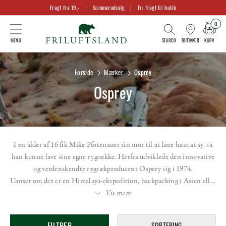
Fragt fra 19,-
Sommerudsalg
Fri fragt til butik
0
KURV
BUTIKKER
Forside
Mærker
Osprey
Osprey
I en alder af 16 fik Mike Pfotenauer sin mor til at lære ham at sy, så
han kunne lave sine egne rygsække. Herfra udviklede den innovative
og verdenskendte rygsækproducent Osprey sig i 1974.
Uanset om det er en Himalaya-ekspedition, backpacking i Asien ell…
Vis mere
FILTRER
SORTERING