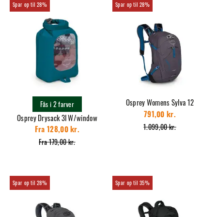
28%
28%
Osprey Womens Sylva 12
Fås i 2 farver
791,00 kr.
Osprey Drysack 3l W/window
1.099,00 kr.
Fra 128,00 kr.
Fra 179,00 kr.
28%
35%