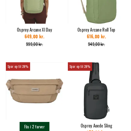
Osprey Arcane Xl Day
Osprey Arcane Roll Top
649,00 kr.
616,00 kr.
999,00 kr.
949,00 kr.
28%
28%
Osprey Aoede Sling
Fås i 2 farver