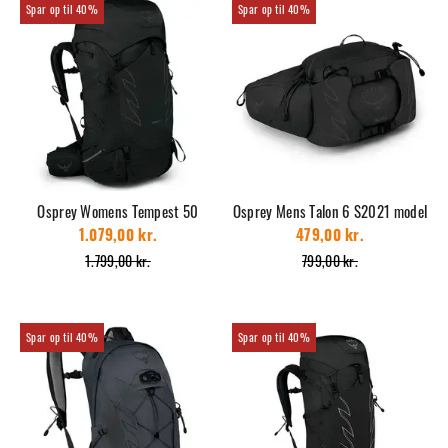
40%
40%
Osprey Womens Tempest 50
Osprey Mens Talon 6 S2021 model
1.079,00 kr.
479,00 kr.
1.799,00 kr.
799,00 kr.
40%
40%