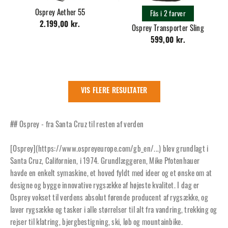
Osprey Aether 55
Fås i 2 farver
2.199,00 kr.
Osprey Transporter Sling
599,00 kr.
VIS FLERE RESULTATER
## Osprey - fra Santa Cruz til resten af verden
[Osprey](
https://www.ospreyeurope.com/gb_en/...
) blev grundlagt i
Santa Cruz, Californien, i 1974. Grundlæggeren, Mike Pfotenhauer
havde en enkelt symaskine, et hoved fyldt med ideer og et ønske om at
designe og bygge innovative rygsække af højeste kvalitet. I dag er
Osprey vokset til verdens absolut førende producent af rygsække, og
laver rygsække og tasker i alle størrelser til alt fra vandring, trekking og
rejser til klatring, bjergbestigning, ski, løb og mountainbike.