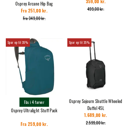
359,00 kr.
Osprey Arcane Hip Bag
499,00 kr.
Fra 251,00 kr.
Fra 349,00 kr.
35%
35%
Osprey Sojourn Shuttle Wheeled
Fås i 4 farver
Duffel 45L
Osprey Ultralight Stuff Pack
1.689,00 kr.
2.599,00 kr.
Fra 259,00 kr.