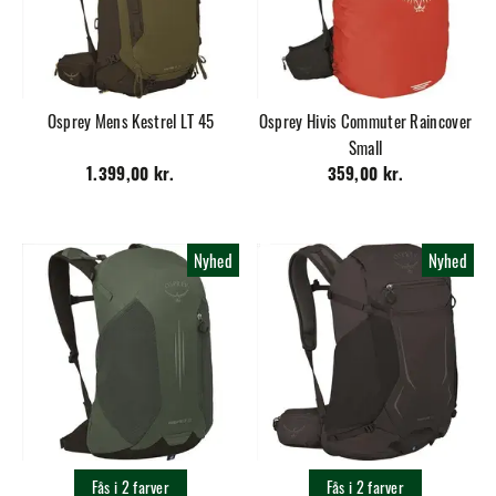
Osprey Mens Kestrel LT 45
Osprey Hivis Commuter Raincover
Small
1.399,00 kr.
359,00 kr.
Nyhed
Nyhed
Fås i 2 farver
Fås i 2 farver