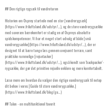
## Den rigtige rygsæk til vandreturen
Historien om Osprey startede med en stor [vandrerygsæk]
(
https://www.friluftsland.dk/udstyr/...
), og de store vandrerygsække
med suveræn bærekomfort er stadig en af Ospreys absolutte
spidskompetencer. Vi har et meget stort udvalg af både [små
vandrerygsække](
https://www.friluftsland.dk/udstyr/...
), der er
designet til at bære tunge læs gennem uvejsomt terræn, samt
praktiske rummelige [rejsetasker]
(
https://www.friluftsland.dk/udstyr/...
), også kendt som 'backpacker'-
rygsække, der gør det primitive rejseliv enklere og mere komfortabelt.
Læse mere om hvordan du vælger den rigtige vandrerygsæk til netop
dit behov i vores [Guide til store vandrerygsække.]
(
https://www.friluftsland.dk/blog/gu...
)
## Talon - en multifunktionel favorit